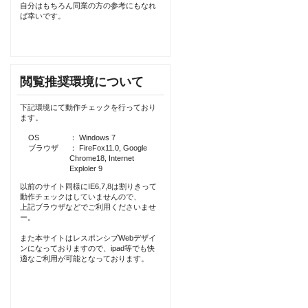
自分はもちろん同業の方の参考にもなれ
ば幸いです。
閲覧推奨環境について
下記環境にて動作チェックを行っており
ます。
OS
： Windows 7
ブラウザ
： FireFox11.0, Google
Chrome18, Internet
Exploler 9
以前のサイト同様にIE6,7,8は割りきって
動作チェックはしていませんので、
上記ブラウザなどでご利用くださいませ
ー。
また本サイトはレスポンシブWebデザイ
ンになっておりますので、ipad等でも快
適なご利用が可能となっております。