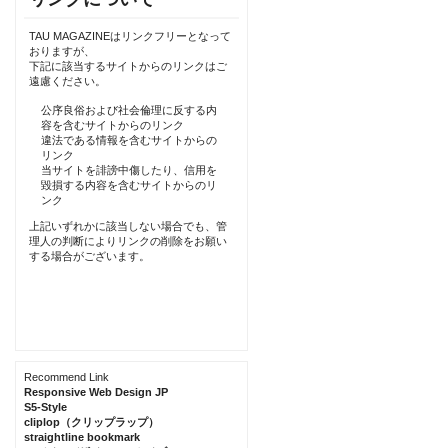
TAU MAGAZINEはリンクフリーとなって
おりますが、
下記に該当するサイトからのリンクはご
遠慮ください。
公序良俗および社会倫理に反する内
容を含むサイトからのリンク
違法である情報を含むサイトからの
リンク
当サイトを誹謗中傷したり、信用を
毀損する内容を含むサイトからのリ
ンク
上記いずれかに該当しない場合でも、管
理人の判断によりリンクの削除をお願い
する場合がございます。
Recommend Link
Responsive Web Design JP
S5-Style
cliplop（クリップラップ）
straightline bookmark