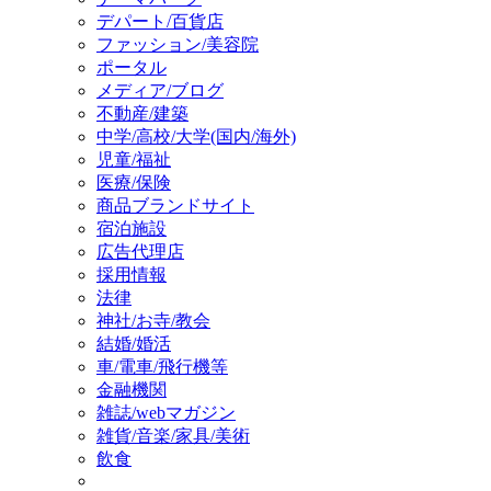
デパート/百貨店
ファッション/美容院
ポータル
メディア/ブログ
不動産/建築
中学/高校/大学(国内/海外)
児童/福祉
医療/保険
商品ブランドサイト
宿泊施設
広告代理店
採用情報
法律
神社/お寺/教会
結婚/婚活
車/電車/飛行機等
金融機関
雑誌/webマガジン
雑貨/音楽/家具/美術
飲食