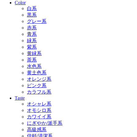
Color
白系
黒系
グレー系
赤系
青系
緑系
紫系
黄緑系
茶系
水色系
黄土色系
オレンジ系
ピンク系
カラフル系
Taste
オシャレ系
オモシロ系
カワイイ系
にぎやか/派手系
高級感系
信頼/清潔系