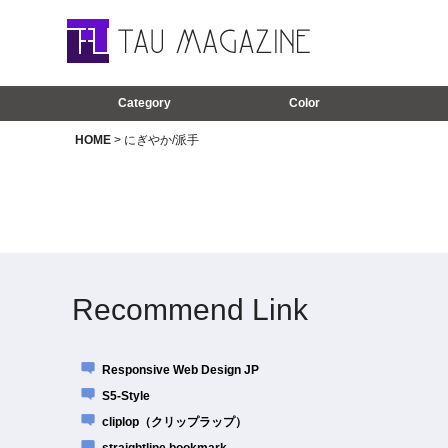
Category
Color
HOME
> にぎやか/派手
Recommend Link
Responsive Web Design JP
S5-Style
cliplop（クリップラップ）