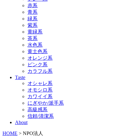
赤系
青系
緑系
紫系
黄緑系
茶系
水色系
黄土色系
オレンジ系
ピンク系
カラフル系
Taste
オシャレ系
オモシロ系
カワイイ系
にぎやか/派手系
高級感系
信頼/清潔系
About
HOME
> NPO法人