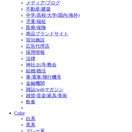
メディア/ブログ
不動産/建築
中学/高校/大学(国内/海外)
児童/福祉
医療/保険
商品ブランドサイト
宿泊施設
広告代理店
採用情報
法律
神社/お寺/教会
結婚/婚活
車/電車/飛行機等
金融機関
雑誌/webマガジン
雑貨/音楽/家具/美術
飲食
Color
白系
黒系
グレー系