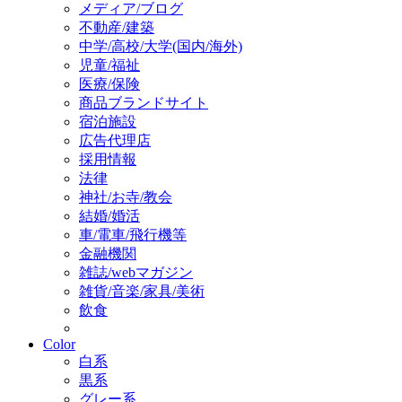
メディア/ブログ
不動産/建築
中学/高校/大学(国内/海外)
児童/福祉
医療/保険
商品ブランドサイト
宿泊施設
広告代理店
採用情報
法律
神社/お寺/教会
結婚/婚活
車/電車/飛行機等
金融機関
雑誌/webマガジン
雑貨/音楽/家具/美術
飲食
Color
白系
黒系
グレー系