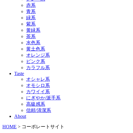
赤系
青系
緑系
紫系
黄緑系
茶系
水色系
黄土色系
オレンジ系
ピンク系
カラフル系
Taste
オシャレ系
オモシロ系
カワイイ系
にぎやか/派手系
高級感系
信頼/清潔系
About
HOME
> コーポレートサイト