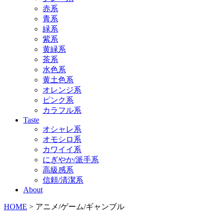
赤系
青系
緑系
紫系
黄緑系
茶系
水色系
黄土色系
オレンジ系
ピンク系
カラフル系
Taste
オシャレ系
オモシロ系
カワイイ系
にぎやか/派手系
高級感系
信頼/清潔系
About
HOME
> アニメ/ゲーム/ギャンブル