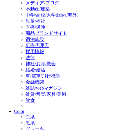
メディア/ブログ
不動産/建築
中学/高校/大学(国内/海外)
児童/福祉
医療/保険
商品ブランドサイト
宿泊施設
広告代理店
採用情報
法律
神社/お寺/教会
結婚/婚活
車/電車/飛行機等
金融機関
雑誌/webマガジン
雑貨/音楽/家具/美術
飲食
Color
白系
黒系
グレー系