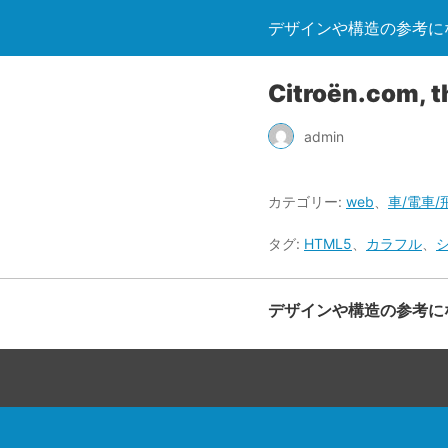
デザインや構造の参考になる
Citroën.com, t
admin
カテゴリー:
web
、
車/電車/
タグ:
HTML5
、
カラフル
、
デザインや構造の参考になる