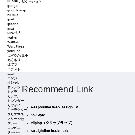
FLASHナビゲーション
google
google map
HTML5
ipad
iphone
mixi
NPO法人
twitter
WebGL
WordPress
youtube
にぎやか/派手
ぬくもり
はてブ
イラスト
エコ
エンジ
オシャレ
Recommend Link
オレンジ
カメラ
カラフル
カレンダー
カワイイ
Responsive Web Design JP
キャラクター
クリスマス
S5-Style
クリーム色
cliplop（クリップラップ）
グレー
コンビニ
straightline bookmark
サーバー