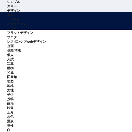
シンプル
スキー
デザイン
ネタ
パステル
パララックス
ピンク
フラットデザイン
ブログ
レスポンシブwebデザイン
企画
信頼/清潔
個人
入試
写真
動物
和風
図書館
地図
地域
女性
子供
投稿
政治
映像
正月
水色
温泉
男性
白