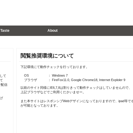
Taste
About
閲覧推奨環境について
下記環境にて動作チェックを行っております。
OS
： Windows 7
して
ブラウザ
： FireFox11.0, Google Chrome18, Internet Exploler 9
て
で配信
以前のサイト同様にIE6,7,8は割りきって動作チェックはしていませんので、
上記ブラウザなどでご利用くださいませー。
げ
また本サイトはレスポンシブWebデザインになっておりますので、ipad等で
が可能となっております。