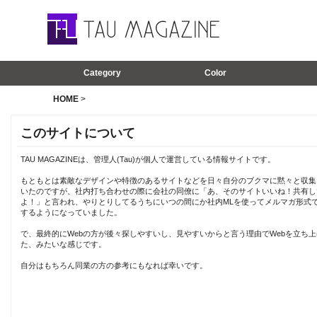
Category
Color
HOME
>
このサイトについて
TAU MAGAZINEは、管理人(Tau)が個人で運営している情報サイトです。
もともとは素敵なデザインや特徴のあるサイトなどを日々自分のブクマに黙々と収集
いたのですが、社内打ち合わせの際に会社の同僚に「あ、そのサイトいいね！共有し
よ！」と言われ、やりとりしてるうちにいつの間にか社内MLを使ってメルマガ形式
するようになっていました。
で、最終的にWebの方が後々探しやすいし、見やすいからと言う理由でWebを立ち上
た、みたいな感じです。
自分はもちろん同業の方の参考にもなれば幸いです。