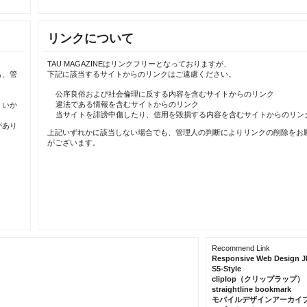
リンクについて
TAU MAGAZINEはリンクフリーとなっておりますが、
も、管
下記に該当するサイトからのリンクはご遠慮ください。
公序良俗および社会倫理に反する内容を含むサイトからのリンク
違法である情報を含むサイトからのリンク
、いか
当サイトを誹謗中傷したり、信用を毀損する内容を含むサイトからのリン
があり
上記いずれかに該当しない場合でも、管理人の判断によりリンクの削除をお
がございます。
Recommend Link
Responsive Web Design J
S5-Style
cliplop（クリップラップ）
straightline bookmark
モバイルデザインアーカイ