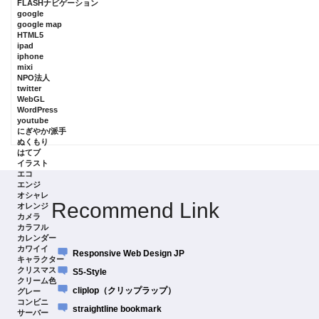
FLASHナビゲーション
google
google map
HTML5
ipad
iphone
mixi
NPO法人
twitter
WebGL
WordPress
youtube
にぎやか/派手
ぬくもり
はてブ
イラスト
エコ
エンジ
オシャレ
Recommend Link
オレンジ
カメラ
カラフル
カレンダー
カワイイ
Responsive Web Design JP
キャラクター
クリスマス
S5-Style
クリーム色
cliplop（クリップラップ）
グレー
コンビニ
straightline bookmark
サーバー