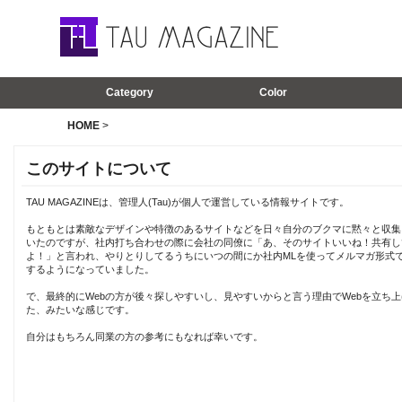
Category
Color
HOME
>
このサイトについて
TAU MAGAZINEは、管理人(Tau)が個人で運営している情報サイトです。
もともとは素敵なデザインや特徴のあるサイトなどを日々自分のブクマに黙々と収集
いたのですが、社内打ち合わせの際に会社の同僚に「あ、そのサイトいいね！共有し
よ！」と言われ、やりとりしてるうちにいつの間にか社内MLを使ってメルマガ形式
するようになっていました。
で、最終的にWebの方が後々探しやすいし、見やすいからと言う理由でWebを立ち上
た、みたいな感じです。
自分はもちろん同業の方の参考にもなれば幸いです。