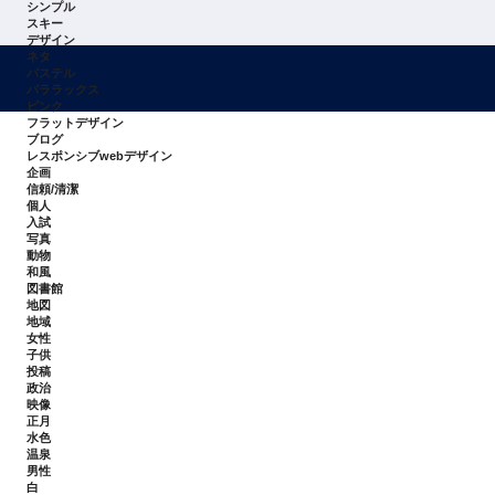
シンプル
スキー
デザイン
ネタ
パステル
パララックス
ピンク
フラットデザイン
ブログ
レスポンシブwebデザイン
企画
信頼/清潔
個人
入試
写真
動物
和風
図書館
地図
地域
女性
子供
投稿
政治
映像
正月
水色
温泉
男性
白