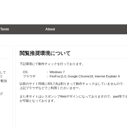
Taste
About
閲覧推奨環境について
下記環境にて動作チェックを行っております。
OS
： Windows 7
して
ブラウザ
： FireFox11.0, Google Chrome18, Internet Exploler 9
て
で配信
以前のサイト同様にIE6,7,8は割りきって動作チェックはしていませんので、
上記ブラウザなどでご利用くださいませー。
げ
また本サイトはレスポンシブWebデザインになっておりますので、ipad等で
が可能となっております。