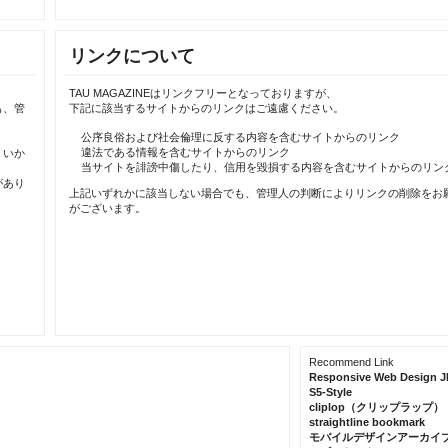
リンクについて
TAU MAGAZINEはリンクフリーとなっておりますが、
も、管
下記に該当するサイトからのリンクはご遠慮ください。
公序良俗および社会倫理に反する内容を含むサイトからのリンク
違法である情報を含むサイトからのリンク
、いか
当サイトを誹謗中傷したり、信用を毀損する内容を含むサイトからのリン
があり
上記いずれかに該当しない場合でも、管理人の判断によりリンクの削除をお
がございます。
Recommend Link
Responsive Web Design J
S5-Style
cliplop（クリップラップ）
straightline bookmark
モバイルデザインアーカイ