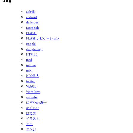
akb48
android
delicious
facebook
FLASH
FLASHナビゲーション
google
google map
HTML5
ipad
iphone
mixi
NPO法人
twitter
WebGL
WordPress
youtube
にぎやか/派手
ぬくもり
はてブ
イラスト
エコ
エンジ