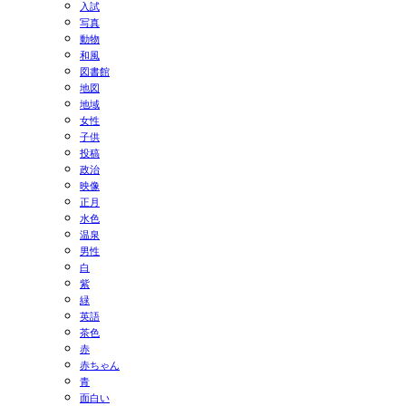
入試
写真
動物
和風
図書館
地図
地域
女性
子供
投稿
政治
映像
正月
水色
温泉
男性
白
紫
緑
英語
茶色
赤
赤ちゃん
青
面白い