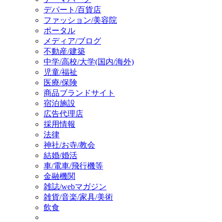
デパート/百貨店
ファッション/美容院
ポータル
メディア/ブログ
不動産/建築
中学/高校/大学(国内/海外)
児童/福祉
医療/保険
商品ブランドサイト
宿泊施設
広告代理店
採用情報
法律
神社/お寺/教会
結婚/婚活
車/電車/飛行機等
金融機関
雑誌/webマガジン
雑貨/音楽/家具/美術
飲食