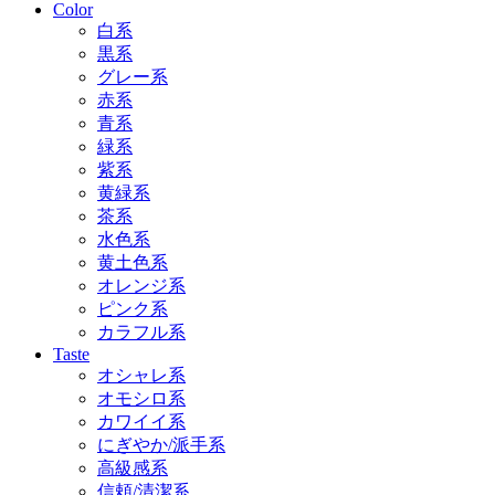
Color
白系
黒系
グレー系
赤系
青系
緑系
紫系
黄緑系
茶系
水色系
黄土色系
オレンジ系
ピンク系
カラフル系
Taste
オシャレ系
オモシロ系
カワイイ系
にぎやか/派手系
高級感系
信頼/清潔系