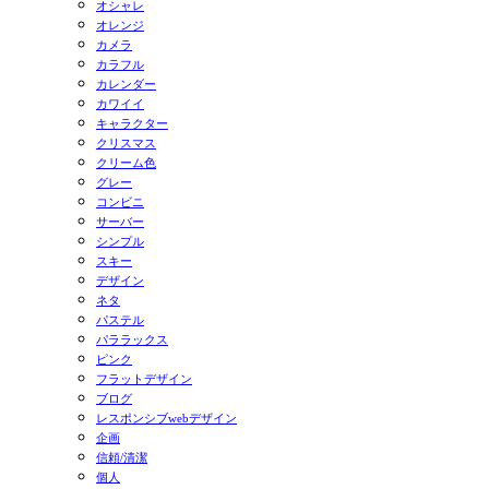
オシャレ
オレンジ
カメラ
カラフル
カレンダー
カワイイ
キャラクター
クリスマス
クリーム色
グレー
コンビニ
サーバー
シンプル
スキー
デザイン
ネタ
パステル
パララックス
ピンク
フラットデザイン
ブログ
レスポンシブwebデザイン
企画
信頼/清潔
個人