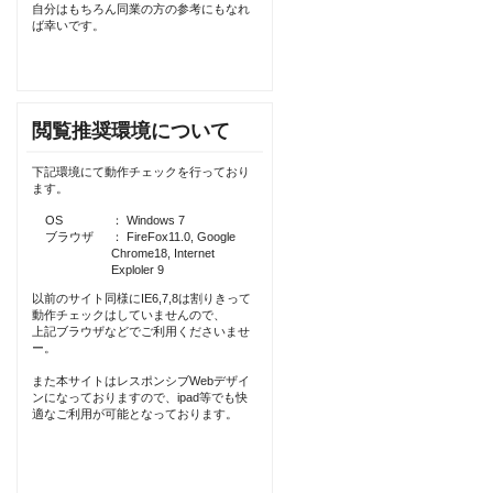
自分はもちろん同業の方の参考にもなれ
ば幸いです。
閲覧推奨環境について
下記環境にて動作チェックを行っており
ます。
OS
： Windows 7
ブラウザ
： FireFox11.0, Google
Chrome18, Internet
Exploler 9
以前のサイト同様にIE6,7,8は割りきって
動作チェックはしていませんので、
上記ブラウザなどでご利用くださいませ
ー。
また本サイトはレスポンシブWebデザイ
ンになっておりますので、ipad等でも快
適なご利用が可能となっております。