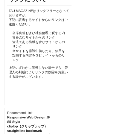
TAU MAGAZINEはリンクフリーとなって
おりますが、
下記に該当するサイトからのリンクはご
遠慮ください。
公序良俗および社会倫理に反する内
容を含むサイトからのリンク
違法である情報を含むサイトからの
リンク
当サイトを誹謗中傷したり、信用を
毀損する内容を含むサイトからのリ
ンク
上記いずれかに該当しない場合でも、管
理人の判断によりリンクの削除をお願い
する場合がございます。
Recommend Link
Responsive Web Design JP
S5-Style
cliplop（クリップラップ）
straightline bookmark