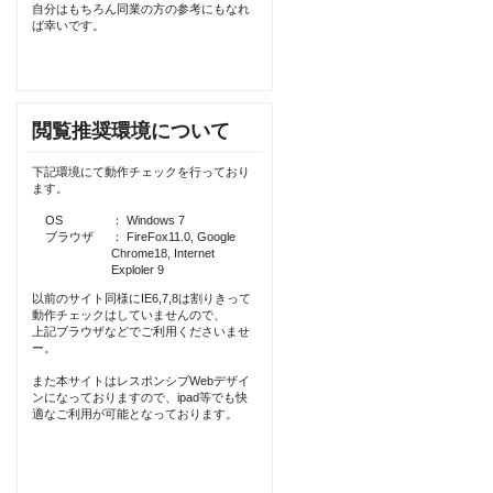
自分はもちろん同業の方の参考にもなれ
ば幸いです。
閲覧推奨環境について
下記環境にて動作チェックを行っており
ます。
OS
： Windows 7
ブラウザ
： FireFox11.0, Google
Chrome18, Internet
Exploler 9
以前のサイト同様にIE6,7,8は割りきって
動作チェックはしていませんので、
上記ブラウザなどでご利用くださいませ
ー。
また本サイトはレスポンシブWebデザイ
ンになっておりますので、ipad等でも快
適なご利用が可能となっております。