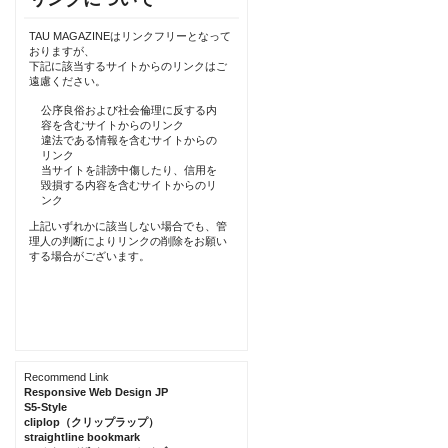
TAU MAGAZINEはリンクフリーとなって
おりますが、
下記に該当するサイトからのリンクはご
遠慮ください。
公序良俗および社会倫理に反する内
容を含むサイトからのリンク
違法である情報を含むサイトからの
リンク
当サイトを誹謗中傷したり、信用を
毀損する内容を含むサイトからのリ
ンク
上記いずれかに該当しない場合でも、管
理人の判断によりリンクの削除をお願い
する場合がございます。
Recommend Link
Responsive Web Design JP
S5-Style
cliplop（クリップラップ）
straightline bookmark