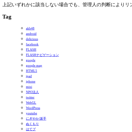
上記いずれかに該当しない場合でも、管理人の判断によりリ
Tag
akb48
android
delicious
facebook
FLASH
FLASHナビゲーション
google
google map
HTML5
ipad
iphone
mixi
NPO法人
twitter
WebGL
WordPress
youtube
にぎやか/派手
ぬくもり
はてブ