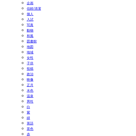
企画
信頼/清潔
個人
入試
写真
動物
和風
図書館
地図
地域
女性
子供
投稿
政治
映像
正月
水色
温泉
男性
白
紫
緑
英語
茶色
赤