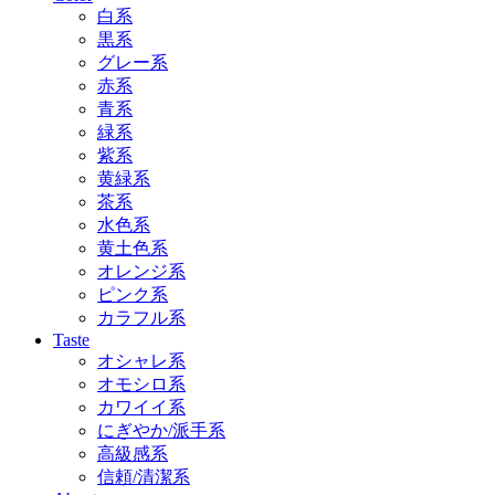
白系
黒系
グレー系
赤系
青系
緑系
紫系
黄緑系
茶系
水色系
黄土色系
オレンジ系
ピンク系
カラフル系
Taste
オシャレ系
オモシロ系
カワイイ系
にぎやか/派手系
高級感系
信頼/清潔系