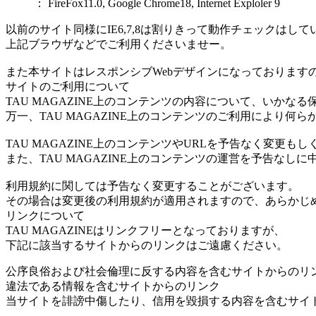
： FireFox11.0, Google Chrome18, Internet Exploler 9
以前のサイト同様にIE6,7,8は割りきって動作チェックはし
上記ブラウザなどでご利用くださいませー。
また本サイトはレスポンシブWebデザインになっておりますの
サイトのご利用について
TAU MAGAZINE上のコンテンツの内容について、いかな
万一、TAU MAGAZINE上のコンテンツのご利用により
TAU MAGAZINE上のコンテンツやURLを予告なく変
また、TAU MAGAZINE上のコンテンツの運営を予告なし
利用規約に関しては予告なく変更することがございます。
その場合は変更後の利用規約が適用されますので、あらかじ
リンクについて
TAU MAGAZINEはリンクフリーとなっておりますが、
下記に該当するサイトからのリンクはご遠慮ください。
公序良俗および社会倫理に反する内容を含むサイトからのリ
違法である情報を含むサイトからのリンク
当サイトを誹謗中傷したり、信用を毀損する内容を含むサイ