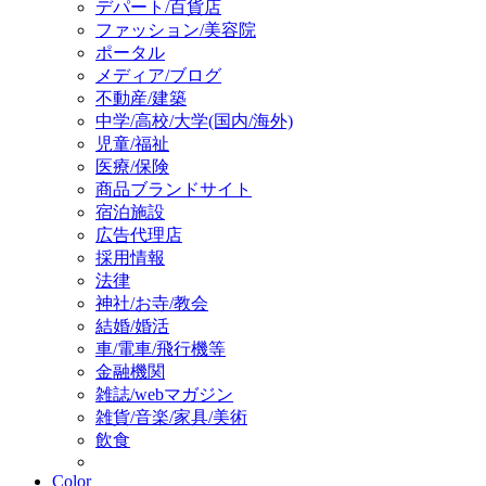
デパート/百貨店
ファッション/美容院
ポータル
メディア/ブログ
不動産/建築
中学/高校/大学(国内/海外)
児童/福祉
医療/保険
商品ブランドサイト
宿泊施設
広告代理店
採用情報
法律
神社/お寺/教会
結婚/婚活
車/電車/飛行機等
金融機関
雑誌/webマガジン
雑貨/音楽/家具/美術
飲食
Color