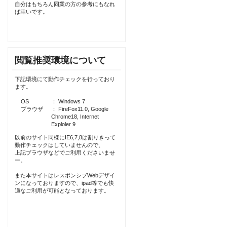
自分はもちろん同業の方の参考にもなれ
ば幸いです。
閲覧推奨環境について
下記環境にて動作チェックを行っており
ます。
OS
： Windows 7
ブラウザ
： FireFox11.0, Google
Chrome18, Internet
Exploler 9
以前のサイト同様にIE6,7,8は割りきって
動作チェックはしていませんので、
上記ブラウザなどでご利用くださいませ
ー。
また本サイトはレスポンシブWebデザイ
ンになっておりますので、ipad等でも快
適なご利用が可能となっております。