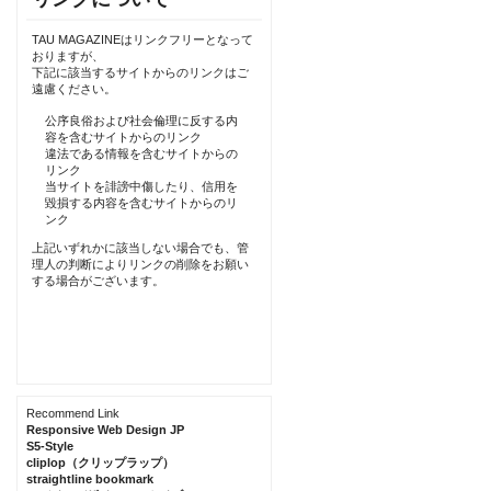
TAU MAGAZINEはリンクフリーとなって
おりますが、
下記に該当するサイトからのリンクはご
遠慮ください。
公序良俗および社会倫理に反する内
容を含むサイトからのリンク
違法である情報を含むサイトからの
リンク
当サイトを誹謗中傷したり、信用を
毀損する内容を含むサイトからのリ
ンク
上記いずれかに該当しない場合でも、管
理人の判断によりリンクの削除をお願い
する場合がございます。
Recommend Link
Responsive Web Design JP
S5-Style
cliplop（クリップラップ）
straightline bookmark