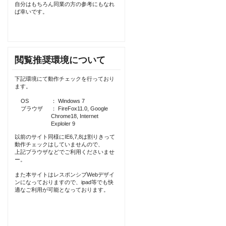
自分はもちろん同業の方の参考にもなれ
ば幸いです。
閲覧推奨環境について
下記環境にて動作チェックを行っており
ます。
OS
： Windows 7
ブラウザ
： FireFox11.0, Google
Chrome18, Internet
Exploler 9
以前のサイト同様にIE6,7,8は割りきって
動作チェックはしていませんので、
上記ブラウザなどでご利用くださいませ
ー。
また本サイトはレスポンシブWebデザイ
ンになっておりますので、ipad等でも快
適なご利用が可能となっております。