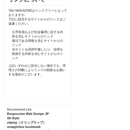
TAU MAGAZINEはリンクフリーとなって
おりますが、
下記に該当するサイトからのリンクはご
遠慮ください。
公序良俗および社会倫理に反する内
容を含むサイトからのリンク
違法である情報を含むサイトからの
リンク
当サイトを誹謗中傷したり、信用を
毀損する内容を含むサイトからのリ
ンク
上記いずれかに該当しない場合でも、管
理人の判断によりリンクの削除をお願い
する場合がございます。
Recommend Link
Responsive Web Design JP
S5-Style
cliplop（クリップラップ）
straightline bookmark