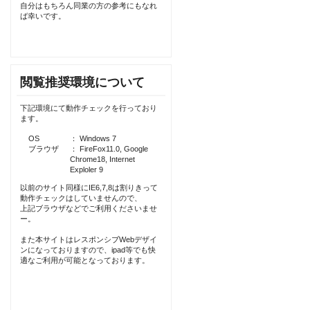
自分はもちろん同業の方の参考にもなれ
ば幸いです。
閲覧推奨環境について
下記環境にて動作チェックを行っており
ます。
OS
： Windows 7
ブラウザ
： FireFox11.0, Google
Chrome18, Internet
Exploler 9
以前のサイト同様にIE6,7,8は割りきって
動作チェックはしていませんので、
上記ブラウザなどでご利用くださいませ
ー。
また本サイトはレスポンシブWebデザイ
ンになっておりますので、ipad等でも快
適なご利用が可能となっております。