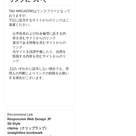
TAU MAGAZINEはリンクフリーとなって
おりますが、
下記に該当するサイトからのリンクはご
遠慮ください。
公序良俗および社会倫理に反する内
容を含むサイトからのリンク
違法である情報を含むサイトからの
リンク
当サイトを誹謗中傷したり、信用を
毀損する内容を含むサイトからのリ
ンク
上記いずれかに該当しない場合でも、管
理人の判断によりリンクの削除をお願い
する場合がございます。
Recommend Link
Responsive Web Design JP
S5-Style
cliplop（クリップラップ）
straightline bookmark