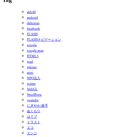
akb48
android
delicious
facebook
FLASH
FLASHナビゲーション
google
google map
HTML5
ipad
iphone
mixi
NPO法人
twitter
WebGL
WordPress
youtube
にぎやか/派手
ぬくもり
はてブ
イラスト
エコ
エンジ