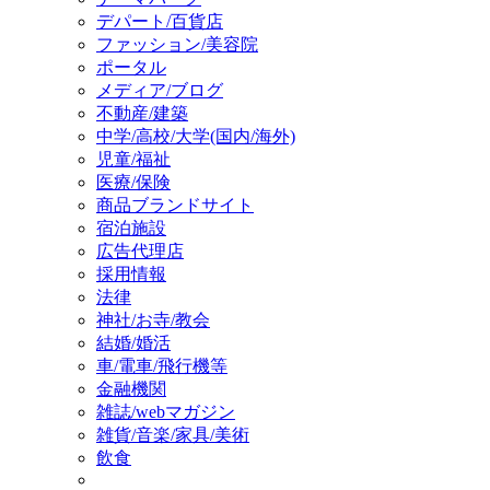
デパート/百貨店
ファッション/美容院
ポータル
メディア/ブログ
不動産/建築
中学/高校/大学(国内/海外)
児童/福祉
医療/保険
商品ブランドサイト
宿泊施設
広告代理店
採用情報
法律
神社/お寺/教会
結婚/婚活
車/電車/飛行機等
金融機関
雑誌/webマガジン
雑貨/音楽/家具/美術
飲食