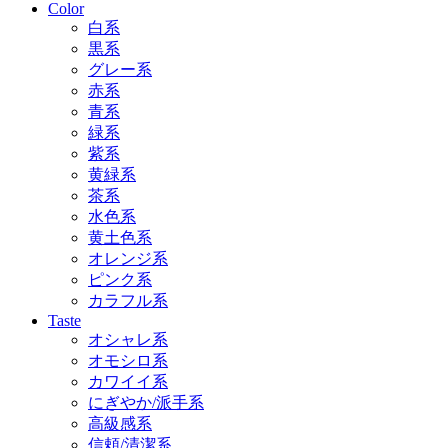
Color
白系
黒系
グレー系
赤系
青系
緑系
紫系
黄緑系
茶系
水色系
黄土色系
オレンジ系
ピンク系
カラフル系
Taste
オシャレ系
オモシロ系
カワイイ系
にぎやか/派手系
高級感系
信頼/清潔系