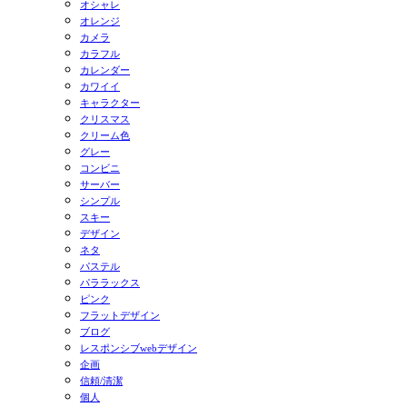
オシャレ
オレンジ
カメラ
カラフル
カレンダー
カワイイ
キャラクター
クリスマス
クリーム色
グレー
コンビニ
サーバー
シンプル
スキー
デザイン
ネタ
パステル
パララックス
ピンク
フラットデザイン
ブログ
レスポンシブwebデザイン
企画
信頼/清潔
個人