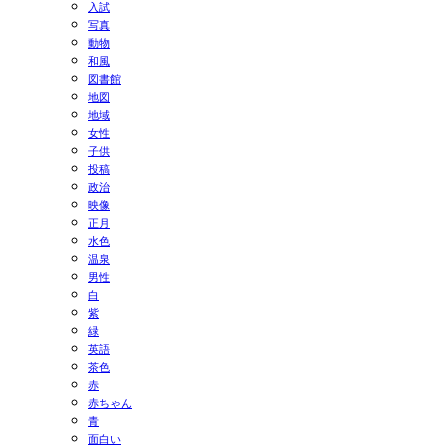
入試
写真
動物
和風
図書館
地図
地域
女性
子供
投稿
政治
映像
正月
水色
温泉
男性
白
紫
緑
英語
茶色
赤
赤ちゃん
青
面白い