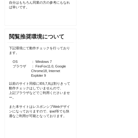
自分はもちろん同業の方の参考にもなれ
ば幸いです。
閲覧推奨環境について
下記環境にて動作チェックを行っており
ます。
OS
： Windows 7
ブラウザ
： FireFox11.0, Google
Chrome18, Internet
Exploler 9
以前のサイト同様にIE6,7,8は割りきって
動作チェックはしていませんので、
上記ブラウザなどでご利用くださいませ
ー。
また本サイトはレスポンシブWebデザイ
ンになっておりますので、ipad等でも快
適なご利用が可能となっております。