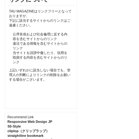
TAU MAGAZINEはリンクフリーとなって
おりますが、
下記に該当するサイトからのリンクはご
遠慮ください。
公序良俗および社会倫理に反する内
容を含むサイトからのリンク
違法である情報を含むサイトからの
リンク
当サイトを誹謗中傷したり、信用を
毀損する内容を含むサイトからのリ
ンク
上記いずれかに該当しない場合でも、管
理人の判断によりリンクの削除をお願い
する場合がございます。
Recommend Link
Responsive Web Design JP
S5-Style
cliplop（クリップラップ）
straightline bookmark