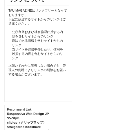
TAU MAGAZINEはリンクフリーとなって
おりますが、
下記に該当するサイトからのリンクはご
遠慮ください。
公序良俗および社会倫理に反する内
容を含むサイトからのリンク
違法である情報を含むサイトからの
リンク
当サイトを誹謗中傷したり、信用を
毀損する内容を含むサイトからのリ
ンク
上記いずれかに該当しない場合でも、管
理人の判断によりリンクの削除をお願い
する場合がございます。
Recommend Link
Responsive Web Design JP
S5-Style
cliplop（クリップラップ）
straightline bookmark