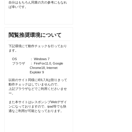
自分はもちろん同業の方の参考にもなれ
ば幸いです。
閲覧推奨環境について
下記環境にて動作チェックを行っており
ます。
OS
： Windows 7
ブラウザ
： FireFox11.0, Google
Chrome18, Internet
Exploler 9
以前のサイト同様にIE6,7,8は割りきって
動作チェックはしていませんので、
上記ブラウザなどでご利用くださいませ
ー。
また本サイトはレスポンシブWebデザイ
ンになっておりますので、ipad等でも快
適なご利用が可能となっております。