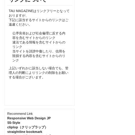
TAU MAGAZINEはリンクフリーとなって
おりますが、
下記に該当するサイトからのリンクはご
遠慮ください。
公序良俗および社会倫理に反する内
容を含むサイトからのリンク
違法である情報を含むサイトからの
リンク
当サイトを誹謗中傷したり、信用を
毀損する内容を含むサイトからのリ
ンク
上記いずれかに該当しない場合でも、管
理人の判断によりリンクの削除をお願い
する場合がございます。
Recommend Link
Responsive Web Design JP
S5-Style
cliplop（クリップラップ）
straightline bookmark