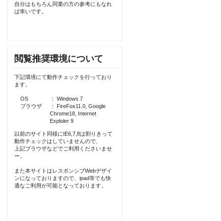
自分はもちろん同業の方の参考にもなれ
ば幸いです。
閲覧推奨環境について
下記環境にて動作チェックを行っており
ます。
OS
： Windows 7
ブラウザ
： FireFox11.0, Google
Chrome18, Internet
Exploler 9
以前のサイト同様にIE6,7,8は割りきって
動作チェックはしていませんので、
上記ブラウザなどでご利用くださいませ
ー。
また本サイトはレスポンシブWebデザイ
ンになっておりますので、ipad等でも快
適なご利用が可能となっております。