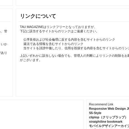
リンクについて
TAU MAGAZINEはリンクフリーとなっておりますが、
も、管
下記に該当するサイトからのリンクはご遠慮ください。
公序良俗および社会倫理に反する内容を含むサイトからのリンク
違法である情報を含むサイトからのリンク
、いか
当サイトを誹謗中傷したり、信用を毀損する内容を含むサイトからのリン
があり
上記いずれかに該当しない場合でも、管理人の判断によりリンクの削除をお
がございます。
Recommend Link
Responsive Web Design J
S5-Style
cliplop（クリップラップ）
straightline bookmark
モバイルデザインアーカイ