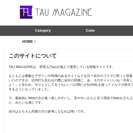
Category
Color
HOME
>
このサイトについて
TAU MAGAZINEは、管理人(Tau)が個人で運営している情報サイトです。
もともとは素敵なデザインや特徴のあるサイトなどを日々自分のブクマに黙々と収集
いたのですが、社内打ち合わせの際に会社の同僚に「あ、そのサイトいいね！共有し
よ！」と言われ、やりとりしてるうちにいつの間にか社内MLを使ってメルマガ形式
するようになっていました。
で、最終的にWebの方が後々探しやすいし、見やすいからと言う理由でWebを立ち上
た、みたいな感じです。
自分はもちろん同業の方の参考にもなれば幸いです。