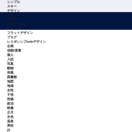
シンプル
スキー
デザイン
ネタ
パステル
パララックス
ピンク
フラットデザイン
ブログ
レスポンシブwebデザイン
企画
信頼/清潔
個人
入試
写真
動物
和風
図書館
地図
地域
女性
子供
投稿
政治
映像
正月
水色
温泉
男性
白