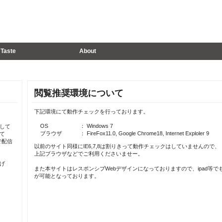
Taste
About
閲覧推奨環境について
下記環境にて動作チェックを行っております。
OS
： Windows 7
して
ブラウザ
： FireFox11.0, Google Chrome18, Internet Exploler 9
て
で配信
以前のサイト同様にIE6,7,8は割りきって動作チェックはしていませんので、
上記ブラウザなどでご利用くださいませー。
げ
また本サイトはレスポンシブWebデザインになっておりますので、ipad等で
が可能となっております。