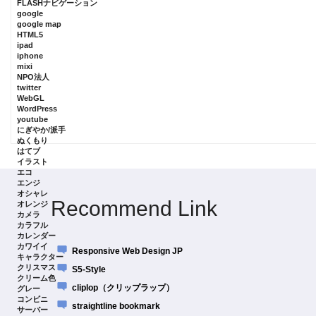
FLASHナビゲーション
google
google map
HTML5
ipad
iphone
mixi
NPO法人
twitter
WebGL
WordPress
youtube
にぎやか/派手
ぬくもり
はてブ
イラスト
エコ
エンジ
オシャレ
Recommend Link
オレンジ
カメラ
カラフル
カレンダー
カワイイ
Responsive Web Design JP
キャラクター
クリスマス
S5-Style
クリーム色
cliplop（クリップラップ）
グレー
コンビニ
straightline bookmark
サーバー