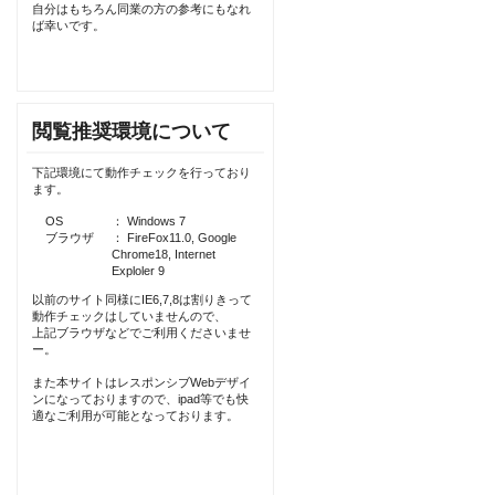
自分はもちろん同業の方の参考にもなれ
ば幸いです。
閲覧推奨環境について
下記環境にて動作チェックを行っており
ます。
OS
： Windows 7
ブラウザ
： FireFox11.0, Google
Chrome18, Internet
Exploler 9
以前のサイト同様にIE6,7,8は割りきって
動作チェックはしていませんので、
上記ブラウザなどでご利用くださいませ
ー。
また本サイトはレスポンシブWebデザイ
ンになっておりますので、ipad等でも快
適なご利用が可能となっております。