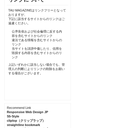
TAU MAGAZINEはリンクフリーとなって
おりますが、
下記に該当するサイトからのリンクはご
遠慮ください。
公序良俗および社会倫理に反する内
容を含むサイトからのリンク
違法である情報を含むサイトからの
リンク
当サイトを誹謗中傷したり、信用を
毀損する内容を含むサイトからのリ
ンク
上記いずれかに該当しない場合でも、管
理人の判断によりリンクの削除をお願い
する場合がございます。
Recommend Link
Responsive Web Design JP
S5-Style
cliplop（クリップラップ）
straightline bookmark