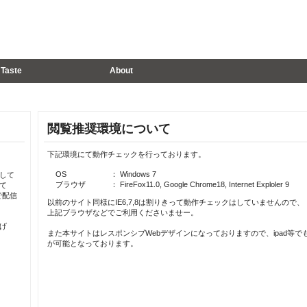
Taste
About
閲覧推奨環境について
下記環境にて動作チェックを行っております。
OS
： Windows 7
して
ブラウザ
： FireFox11.0, Google Chrome18, Internet Exploler 9
て
で配信
以前のサイト同様にIE6,7,8は割りきって動作チェックはしていませんので、
上記ブラウザなどでご利用くださいませー。
げ
また本サイトはレスポンシブWebデザインになっておりますので、ipad等で
が可能となっております。