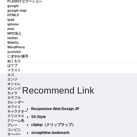
FLASHナビゲーション
google
google map
HTML5
ipad
iphone
mixi
NPO法人
twitter
WebGL
WordPress
youtube
にぎやか/派手
ぬくもり
はてブ
イラスト
エコ
エンジ
オシャレ
Recommend Link
オレンジ
カメラ
カラフル
カレンダー
カワイイ
Responsive Web Design JP
キャラクター
クリスマス
S5-Style
クリーム色
cliplop（クリップラップ）
グレー
コンビニ
straightline bookmark
サーバー