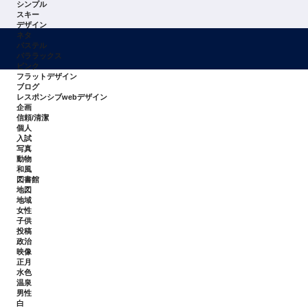
シンプル
スキー
デザイン
ネタ
パステル
パララックス
ピンク
フラットデザイン
ブログ
レスポンシブwebデザイン
企画
信頼/清潔
個人
入試
写真
動物
和風
図書館
地図
地域
女性
子供
投稿
政治
映像
正月
水色
温泉
男性
白