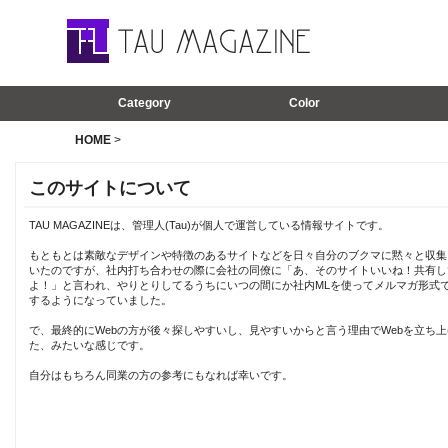
Category
Color
HOME
>
このサイトについて
TAU MAGAZINEは、管理人(Tau)が個人で運営している情報サイトです。
もともとは素敵なデザインや特徴のあるサイトなどを日々自分のブクマに黙々と収集
いたのですが、社内打ち合わせの際に会社の同僚に「あ、そのサイトいいね！共有し
よ！」と言われ、やりとりしてるうちにいつの間にか社内MLを使ってメルマガ形式
するようになっていました。
で、最終的にWebの方が後々探しやすいし、見やすいからと言う理由でWebを立ち上
た、みたいな感じです。
自分はもちろん同業の方の参考にもなれば幸いです。