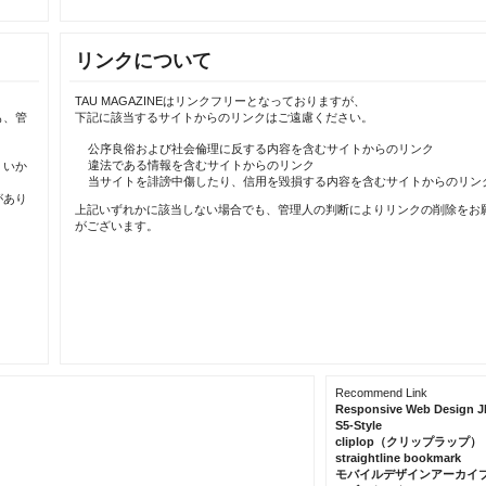
リンクについて
TAU MAGAZINEはリンクフリーとなっておりますが、
も、管
下記に該当するサイトからのリンクはご遠慮ください。
公序良俗および社会倫理に反する内容を含むサイトからのリンク
違法である情報を含むサイトからのリンク
、いか
当サイトを誹謗中傷したり、信用を毀損する内容を含むサイトからのリン
があり
上記いずれかに該当しない場合でも、管理人の判断によりリンクの削除をお
がございます。
Recommend Link
Responsive Web Design J
S5-Style
cliplop（クリップラップ）
straightline bookmark
モバイルデザインアーカイ