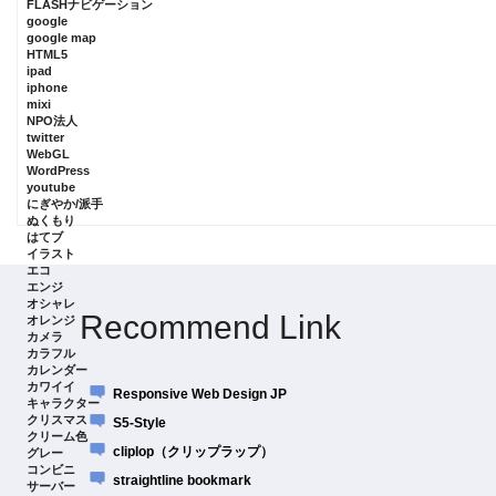
FLASHナビゲーション
google
google map
HTML5
ipad
iphone
mixi
NPO法人
twitter
WebGL
WordPress
youtube
にぎやか/派手
ぬくもり
はてブ
イラスト
エコ
エンジ
オシャレ
Recommend Link
オレンジ
カメラ
カラフル
カレンダー
カワイイ
Responsive Web Design JP
キャラクター
クリスマス
S5-Style
クリーム色
cliplop（クリップラップ）
グレー
コンビニ
straightline bookmark
サーバー