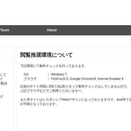
Taste
About
閲覧推奨環境について
下記環境にて動作チェックを行っております。
OS
： Windows 7
して
ブラウザ
： FireFox11.0, Google Chrome18, Internet Exploler 9
て
で配信
以前のサイト同様にIE6,7,8は割りきって動作チェックはしていませんので、
上記ブラウザなどでご利用くださいませー。
げ
また本サイトはレスポンシブWebデザインになっておりますので、ipad等で
が可能となっております。