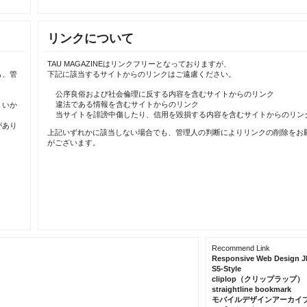
リンクについて
TAU MAGAZINEはリンクフリーとなっておりますが、
も、管
下記に該当するサイトからのリンクはご遠慮ください。
公序良俗および社会倫理に反する内容を含むサイトからのリンク
違法である情報を含むサイトからのリンク
、いか
当サイトを誹謗中傷したり、信用を毀損する内容を含むサイトからのリン
があり
上記いずれかに該当しない場合でも、管理人の判断によりリンクの削除をお
がございます。
Recommend Link
Responsive Web Design J
S5-Style
cliplop（クリップラップ）
straightline bookmark
モバイルデザインアーカイ