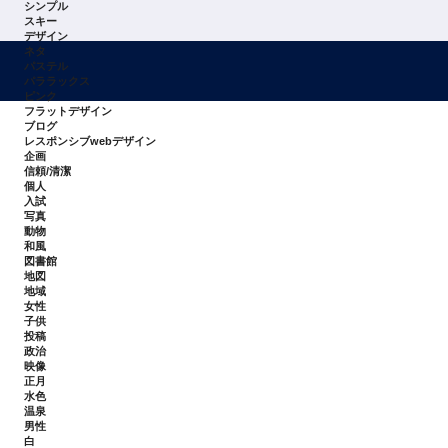
シンプル
スキー
デザイン
ネタ
パステル
パララックス
ピンク
フラットデザイン
ブログ
レスポンシブwebデザイン
企画
信頼/清潔
個人
入試
写真
動物
和風
図書館
地図
地域
女性
子供
投稿
政治
映像
正月
水色
温泉
男性
白