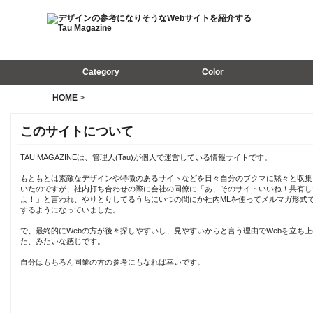
Category
Color
HOME
>
このサイトについて
TAU MAGAZINEは、管理人(Tau)が個人で運営している情報サイトです。
もともとは素敵なデザインや特徴のあるサイトなどを日々自分のブクマに黙々と収集
いたのですが、社内打ち合わせの際に会社の同僚に「あ、そのサイトいいね！共有し
よ！」と言われ、やりとりしてるうちにいつの間にか社内MLを使ってメルマガ形式
するようになっていました。
で、最終的にWebの方が後々探しやすいし、見やすいからと言う理由でWebを立ち上
た、みたいな感じです。
自分はもちろん同業の方の参考にもなれば幸いです。