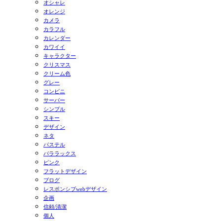
オシャレ
オレンジ
カメラ
カラフル
カレンダー
カワイイ
キャラクター
クリスマス
クリーム色
グレー
コンビニ
サーバー
シンプル
スキー
デザイン
ネタ
パステル
パララックス
ピンク
フラットデザイン
ブログ
レスポンシブwebデザイン
企画
信頼/清潔
個人