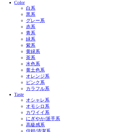
Color
白系
黒系
グレー系
赤系
青系
緑系
紫系
黄緑系
茶系
水色系
黄土色系
オレンジ系
ピンク系
カラフル系
Taste
オシャレ系
オモシロ系
カワイイ系
にぎやか/派手系
高級感系
信頼/清潔系