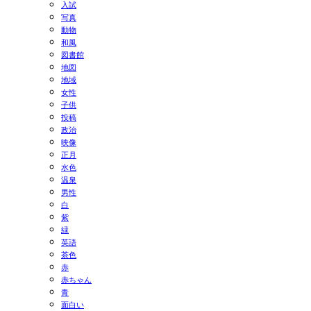
入試
写真
動物
和風
図書館
地図
地域
女性
子供
投稿
政治
映像
正月
水色
温泉
男性
白
紫
緑
英語
茶色
赤
赤ちゃん
青
面白い