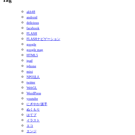
akb48
android
delicious
facebook
FLASH
FLASHナビゲーション
google
google map
HTML5
ipad
iphone
mixi
NPO法人
twitter
WebGL
WordPress
youtube
にぎやか/派手
ぬくもり
はてブ
イラスト
エコ
エンジ