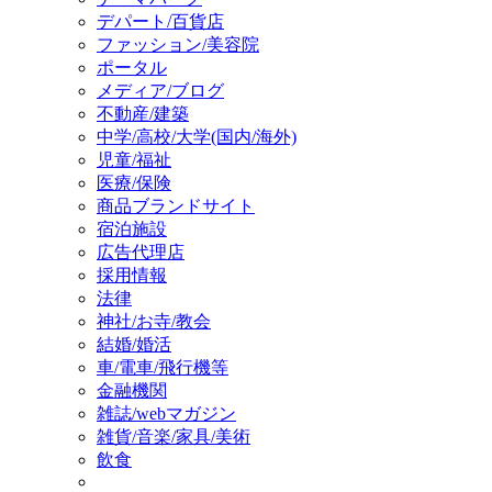
デパート/百貨店
ファッション/美容院
ポータル
メディア/ブログ
不動産/建築
中学/高校/大学(国内/海外)
児童/福祉
医療/保険
商品ブランドサイト
宿泊施設
広告代理店
採用情報
法律
神社/お寺/教会
結婚/婚活
車/電車/飛行機等
金融機関
雑誌/webマガジン
雑貨/音楽/家具/美術
飲食