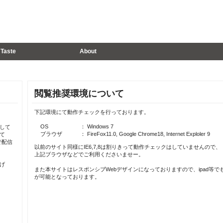
Taste
About
閲覧推奨環境について
下記環境にて動作チェックを行っております。
OS
： Windows 7
して
ブラウザ
： FireFox11.0, Google Chrome18, Internet Exploler 9
て
で配信
以前のサイト同様にIE6,7,8は割りきって動作チェックはしていませんので、
上記ブラウザなどでご利用くださいませー。
げ
また本サイトはレスポンシブWebデザインになっておりますので、ipad等で
が可能となっております。