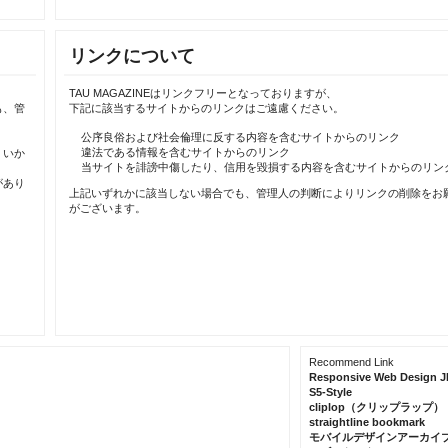
リンクについて
TAU MAGAZINEはリンクフリーとなっておりますが、
も、管
下記に該当するサイトからのリンクはご遠慮ください。
公序良俗および社会倫理に反する内容を含むサイトからのリンク
違法である情報を含むサイトからのリンク
、いか
当サイトを誹謗中傷したり、信用を毀損する内容を含むサイトからのリン
があり
上記いずれかに該当しない場合でも、管理人の判断によりリンクの削除をお
がございます。
Recommend Link
Responsive Web Design J
S5-Style
cliplop（クリップラップ）
straightline bookmark
モバイルデザインアーカイ