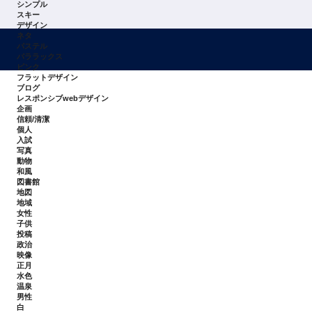
シンプル
スキー
デザイン
ネタ
パステル
パララックス
ピンク
フラットデザイン
ブログ
レスポンシブwebデザイン
企画
信頼/清潔
個人
入試
写真
動物
和風
図書館
地図
地域
女性
子供
投稿
政治
映像
正月
水色
温泉
男性
白