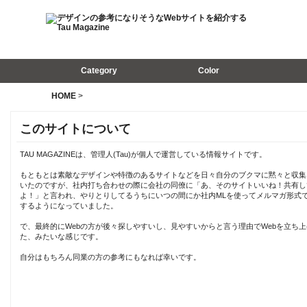
Category
Color
HOME
>
このサイトについて
TAU MAGAZINEは、管理人(Tau)が個人で運営している情報サイトです。
もともとは素敵なデザインや特徴のあるサイトなどを日々自分のブクマに黙々と収集
いたのですが、社内打ち合わせの際に会社の同僚に「あ、そのサイトいいね！共有し
よ！」と言われ、やりとりしてるうちにいつの間にか社内MLを使ってメルマガ形式
するようになっていました。
で、最終的にWebの方が後々探しやすいし、見やすいからと言う理由でWebを立ち上
た、みたいな感じです。
自分はもちろん同業の方の参考にもなれば幸いです。