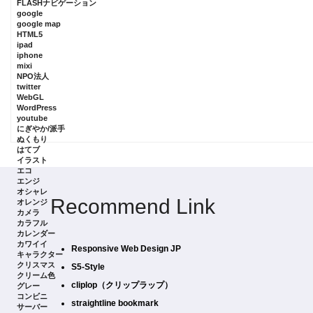
FLASHナビゲーション
google
google map
HTML5
ipad
iphone
mixi
NPO法人
twitter
WebGL
WordPress
youtube
にぎやか/派手
ぬくもり
はてブ
イラスト
エコ
エンジ
オシャレ
Recommend Link
オレンジ
カメラ
カラフル
カレンダー
カワイイ
Responsive Web Design JP
キャラクター
クリスマス
S5-Style
クリーム色
cliplop（クリップラップ）
グレー
コンビニ
straightline bookmark
サーバー