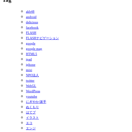
akb48
android
delicious
facebook
FLASH
FLASHナビゲーション
google
google map
HTML5
ipad
iphone
mixi
NPO法人
twitter
WebGL
WordPress
youtube
にぎやか/派手
ぬくもり
はてブ
イラスト
エコ
エンジ