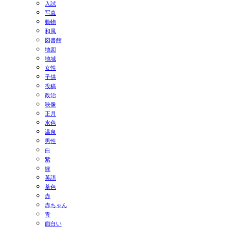
入試
写真
動物
和風
図書館
地図
地域
女性
子供
投稿
政治
映像
正月
水色
温泉
男性
白
紫
緑
英語
茶色
赤
赤ちゃん
青
面白い