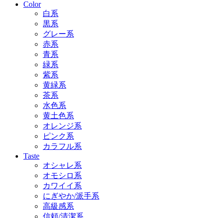
Color
白系
黒系
グレー系
赤系
青系
緑系
紫系
黄緑系
茶系
水色系
黄土色系
オレンジ系
ピンク系
カラフル系
Taste
オシャレ系
オモシロ系
カワイイ系
にぎやか/派手系
高級感系
信頼/清潔系