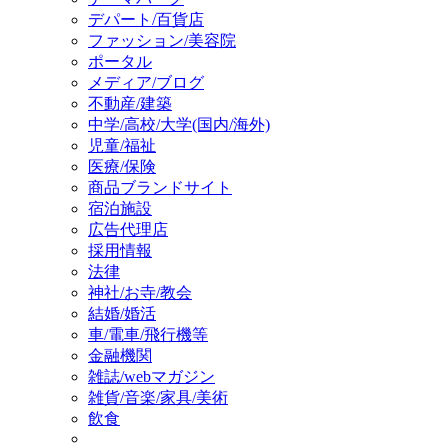
デパート/百貨店
ファッション/美容院
ポータル
メディア/ブログ
不動産/建築
中学/高校/大学(国内/海外)
児童/福祉
医療/保険
商品ブランドサイト
宿泊施設
広告代理店
採用情報
法律
神社/お寺/教会
結婚/婚活
車/電車/飛行機等
金融機関
雑誌/webマガジン
雑貨/音楽/家具/美術
飲食