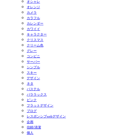
オシャレ
オレンジ
カメラ
カラフル
カレンダー
カワイイ
キャラクター
クリスマス
クリーム色
グレー
コンビニ
サーバー
シンプル
スキー
デザイン
ネタ
パステル
パララックス
ピンク
フラットデザイン
ブログ
レスポンシブwebデザイン
企画
信頼/清潔
個人