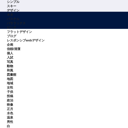
シンプル
スキー
デザイン
ネタ
パステル
パララックス
ピンク
フラットデザイン
ブログ
レスポンシブwebデザイン
企画
信頼/清潔
個人
入試
写真
動物
和風
図書館
地図
地域
女性
子供
投稿
政治
映像
正月
水色
温泉
男性
白