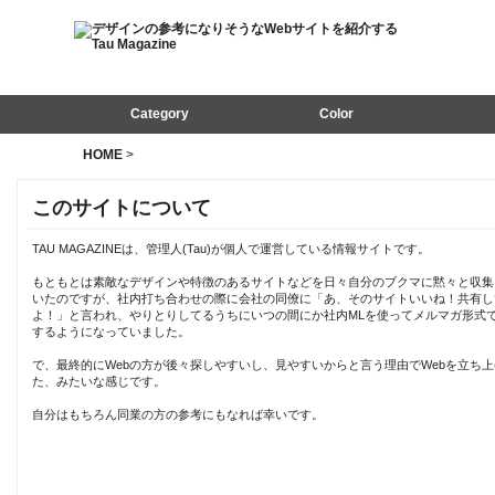
Category
Color
HOME
>
このサイトについて
TAU MAGAZINEは、管理人(Tau)が個人で運営している情報サイトです。
もともとは素敵なデザインや特徴のあるサイトなどを日々自分のブクマに黙々と収集
いたのですが、社内打ち合わせの際に会社の同僚に「あ、そのサイトいいね！共有し
よ！」と言われ、やりとりしてるうちにいつの間にか社内MLを使ってメルマガ形式
するようになっていました。
で、最終的にWebの方が後々探しやすいし、見やすいからと言う理由でWebを立ち上
た、みたいな感じです。
自分はもちろん同業の方の参考にもなれば幸いです。