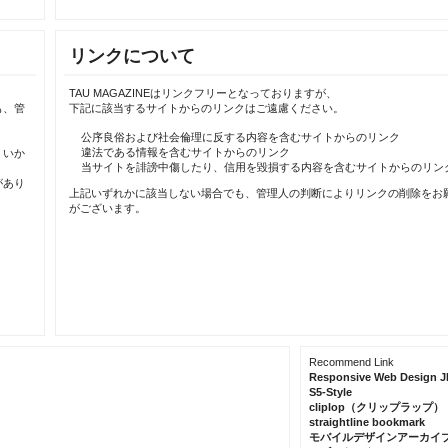
リンクについて
TAU MAGAZINEはリンクフリーとなっておりますが、
も、管
下記に該当するサイトからのリンクはご遠慮ください。
公序良俗および社会倫理に反する内容を含むサイトからのリンク
違法である情報を含むサイトからのリンク
、いか
当サイトを誹謗中傷したり、信用を毀損する内容を含むサイトからのリン
があり
上記いずれかに該当しない場合でも、管理人の判断によりリンクの削除をお
がございます。
Recommend Link
Responsive Web Design J
S5-Style
cliplop（クリップラップ）
straightline bookmark
モバイルデザインアーカイ