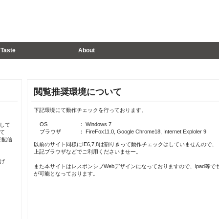
Taste
About
閲覧推奨環境について
下記環境にて動作チェックを行っております。
OS
： Windows 7
して
ブラウザ
： FireFox11.0, Google Chrome18, Internet Exploler 9
て
で配信
以前のサイト同様にIE6,7,8は割りきって動作チェックはしていませんので、
上記ブラウザなどでご利用くださいませー。
げ
また本サイトはレスポンシブWebデザインになっておりますので、ipad等で
が可能となっております。