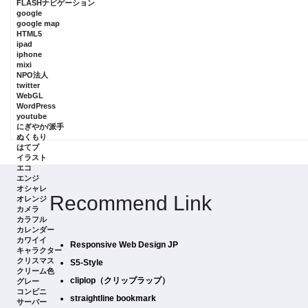
FLASHナビゲーション
google
google map
HTML5
ipad
iphone
mixi
NPO法人
twitter
WebGL
WordPress
youtube
にぎやか/派手
ぬくもり
はてブ
イラスト
エコ
エンジ
オシャレ
Recommend Link
オレンジ
カメラ
カラフル
カレンダー
カワイイ
Responsive Web Design JP
キャラクター
クリスマス
S5-Style
クリーム色
cliplop（クリップラップ）
グレー
コンビニ
straightline bookmark
サーバー