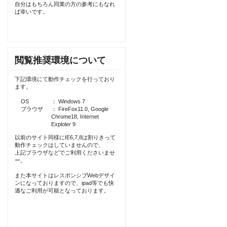
自分はもちろん同業の方の参考にもなれ
ば幸いです。
閲覧推奨環境について
下記環境にて動作チェックを行っており
ます。
OS
： Windows 7
ブラウザ
： FireFox11.0, Google
Chrome18, Internet
Exploler 9
以前のサイト同様にIE6,7,8は割りきって
動作チェックはしていませんので、
上記ブラウザなどでご利用くださいませ
ー。
また本サイトはレスポンシブWebデザイ
ンになっておりますので、ipad等でも快
適なご利用が可能となっております。