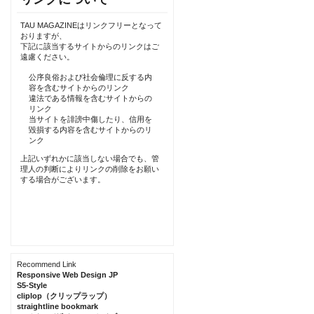
TAU MAGAZINEはリンクフリーとなって
おりますが、
下記に該当するサイトからのリンクはご
遠慮ください。
公序良俗および社会倫理に反する内
容を含むサイトからのリンク
違法である情報を含むサイトからの
リンク
当サイトを誹謗中傷したり、信用を
毀損する内容を含むサイトからのリ
ンク
上記いずれかに該当しない場合でも、管
理人の判断によりリンクの削除をお願い
する場合がございます。
Recommend Link
Responsive Web Design JP
S5-Style
cliplop（クリップラップ）
straightline bookmark