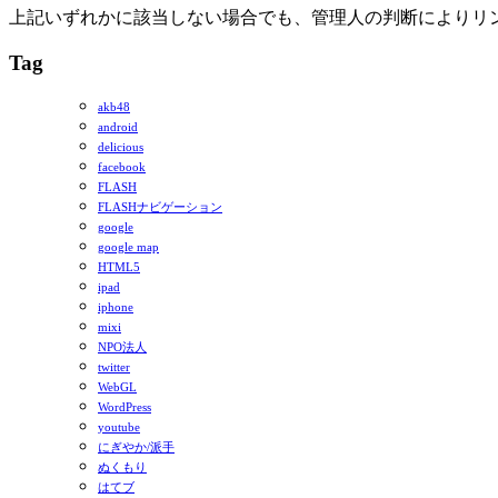
上記いずれかに該当しない場合でも、管理人の判断によりリ
Tag
akb48
android
delicious
facebook
FLASH
FLASHナビゲーション
google
google map
HTML5
ipad
iphone
mixi
NPO法人
twitter
WebGL
WordPress
youtube
にぎやか/派手
ぬくもり
はてブ