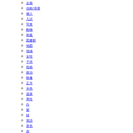
企画
信頼/清潔
個人
入試
写真
動物
和風
図書館
地図
地域
女性
子供
投稿
政治
映像
正月
水色
温泉
男性
白
紫
緑
英語
茶色
赤