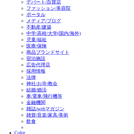
デパート/百貨店
ファッション/美容院
ポータル
メディア/ブログ
不動産/建築
中学/高校/大学(国内/海外)
児童/福祉
医療/保険
商品ブランドサイト
宿泊施設
広告代理店
採用情報
法律
神社/お寺/教会
結婚/婚活
車/電車/飛行機等
金融機関
雑誌/webマガジン
雑貨/音楽/家具/美術
飲食
Color