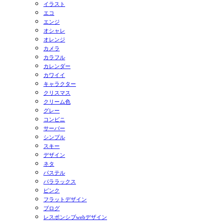
イラスト
エコ
エンジ
オシャレ
オレンジ
カメラ
カラフル
カレンダー
カワイイ
キャラクター
クリスマス
クリーム色
グレー
コンビニ
サーバー
シンプル
スキー
デザイン
ネタ
パステル
パララックス
ピンク
フラットデザイン
ブログ
レスポンシブwebデザイン