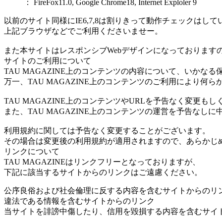
： FireFox11.0, Google Chrome18, Internet Exploler 9
以前のサイト同様にIE6,7,8は割りきって動作チェックはし
上記ブラウザなどでご利用くださいませー。
また本サイトはレスポンシブWebデザインになっておりますの
サイトのご利用について
TAU MAGAZINE上のコンテンツの内容について、いかな
万一、TAU MAGAZINE上のコンテンツのご利用により
TAU MAGAZINE上のコンテンツやURLを予告なく変
また、TAU MAGAZINE上のコンテンツの運営を予告なし
利用規約に関しては予告なく変更することがございます。
その場合は変更後の利用規約が適用されますので、あらかじ
リンクについて
TAU MAGAZINEはリンクフリーとなっておりますが、
下記に該当するサイトからのリンクはご遠慮ください。
公序良俗および社会倫理に反する内容を含むサイトからのリ
違法である情報を含むサイトからのリンク
当サイトを誹謗中傷したり、信用を毀損する内容を含むサイ