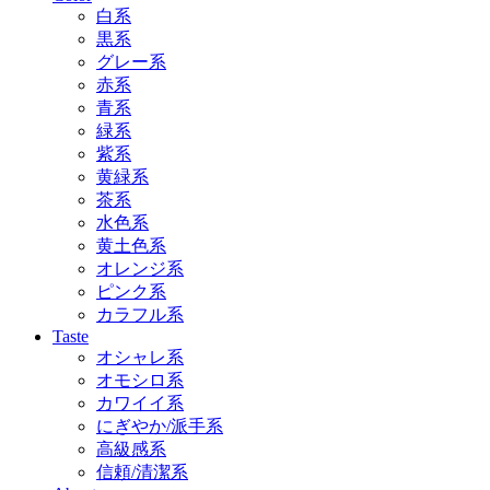
白系
黒系
グレー系
赤系
青系
緑系
紫系
黄緑系
茶系
水色系
黄土色系
オレンジ系
ピンク系
カラフル系
Taste
オシャレ系
オモシロ系
カワイイ系
にぎやか/派手系
高級感系
信頼/清潔系