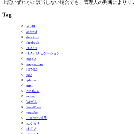
上記いずれかに該当しない場合でも、管理人の判断によりリ
Tag
akb48
android
delicious
facebook
FLASH
FLASHナビゲーション
google
google map
HTML5
ipad
iphone
mixi
NPO法人
twitter
WebGL
WordPress
youtube
にぎやか/派手
ぬくもり
はてブ