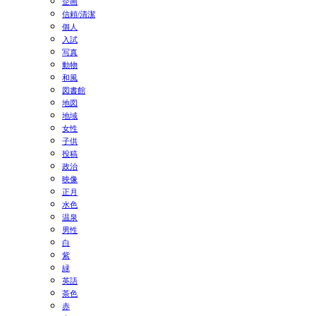
企画
信頼/清潔
個人
入試
写真
動物
和風
図書館
地図
地域
女性
子供
投稿
政治
映像
正月
水色
温泉
男性
白
紫
緑
英語
茶色
赤