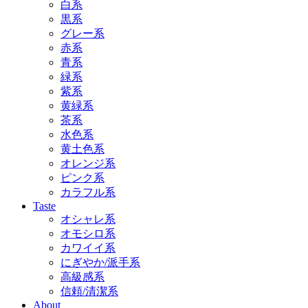
白系
黒系
グレー系
赤系
青系
緑系
紫系
黄緑系
茶系
水色系
黄土色系
オレンジ系
ピンク系
カラフル系
Taste
オシャレ系
オモシロ系
カワイイ系
にぎやか/派手系
高級感系
信頼/清潔系
About