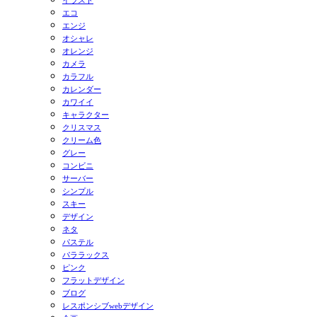
イラスト
エコ
エンジ
オシャレ
オレンジ
カメラ
カラフル
カレンダー
カワイイ
キャラクター
クリスマス
クリーム色
グレー
コンビニ
サーバー
シンプル
スキー
デザイン
ネタ
パステル
パララックス
ピンク
フラットデザイン
ブログ
レスポンシブwebデザイン