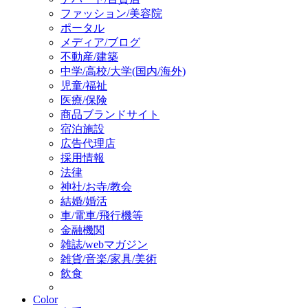
ファッション/美容院
ポータル
メディア/ブログ
不動産/建築
中学/高校/大学(国内/海外)
児童/福祉
医療/保険
商品ブランドサイト
宿泊施設
広告代理店
採用情報
法律
神社/お寺/教会
結婚/婚活
車/電車/飛行機等
金融機関
雑誌/webマガジン
雑貨/音楽/家具/美術
飲食
Color