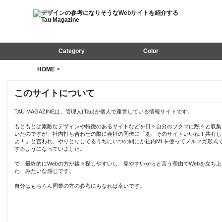
Category
Color
HOME
>
このサイトについて
TAU MAGAZINEは、管理人(Tau)が個人で運営している情報サイトです。
もともとは素敵なデザインや特徴のあるサイトなどを日々自分のブクマに黙々と収集
いたのですが、社内打ち合わせの際に会社の同僚に「あ、そのサイトいいね！共有し
よ！」と言われ、やりとりしてるうちにいつの間にか社内MLを使ってメルマガ形式
するようになっていました。
で、最終的にWebの方が後々探しやすいし、見やすいからと言う理由でWebを立ち上
た、みたいな感じです。
自分はもちろん同業の方の参考にもなれば幸いです。