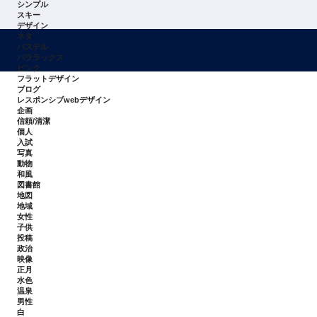
シンプル
スキー
デザイン
ネタ
パステル
パララックス
ピンク
フラットデザイン
ブログ
レスポンシブwebデザイン
企画
信頼/清潔
個人
入試
写真
動物
和風
図書館
地図
地域
女性
子供
投稿
政治
映像
正月
水色
温泉
男性
白