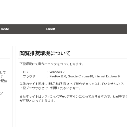
Taste
About
閲覧推奨環境について
下記環境にて動作チェックを行っております。
OS
： Windows 7
して
ブラウザ
： FireFox11.0, Google Chrome18, Internet Exploler 9
て
で配信
以前のサイト同様にIE6,7,8は割りきって動作チェックはしていませんので、
上記ブラウザなどでご利用くださいませー。
げ
また本サイトはレスポンシブWebデザインになっておりますので、ipad等で
が可能となっております。