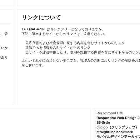
リンクについて
TAU MAGAZINEはリンクフリーとなっておりますが、
も、管
下記に該当するサイトからのリンクはご遠慮ください。
公序良俗および社会倫理に反する内容を含むサイトからのリンク
違法である情報を含むサイトからのリンク
、いか
当サイトを誹謗中傷したり、信用を毀損する内容を含むサイトからのリン
があり
上記いずれかに該当しない場合でも、管理人の判断によりリンクの削除をお
がございます。
Recommend Link
Responsive Web Design J
S5-Style
cliplop（クリップラップ）
straightline bookmark
モバイルデザインアーカイ