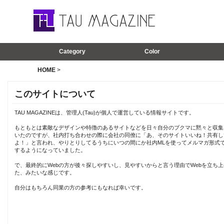
Category
Color
HOME
>
このサイトについて
TAU MAGAZINEは、管理人(Tau)が個人で運営している情報サイトです。
もともとは素敵なデザインや特徴のあるサイトなどを日々自分のブクマに黙々と収集
いたのですが、社内打ち合わせの際に会社の同僚に「あ、そのサイトいいね！共有し
よ！」と言われ、やりとりしてるうちにいつの間にか社内MLを使ってメルマガ形式
するようになっていました。
で、最終的にWebの方が後々探しやすいし、見やすいからと言う理由でWebを立ち上
た、みたいな感じです。
自分はもちろん同業の方の参考にもなれば幸いです。