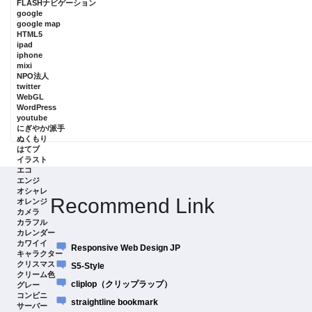
FLASHナビゲーション
google
google map
HTML5
ipad
iphone
mixi
NPO法人
twitter
WebGL
WordPress
youtube
にぎやか/派手
ぬくもり
はてブ
イラスト
エコ
エンジ
オシャレ
Recommend Link
オレンジ
カメラ
カラフル
カレンダー
カワイイ
Responsive Web Design JP
キャラクター
クリスマス
S5-Style
クリーム色
cliplop（クリップラップ）
グレー
コンビニ
straightline bookmark
サーバー