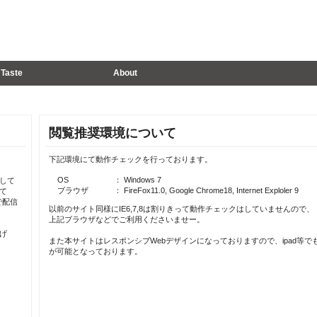
Taste
About
閲覧推奨環境について
下記環境にて動作チェックを行っております。
OS
： Windows 7
して
ブラウザ
： FireFox11.0, Google Chrome18, Internet Exploler 9
て
で配信
以前のサイト同様にIE6,7,8は割りきって動作チェックはしていませんので、
上記ブラウザなどでご利用くださいませー。
げ
また本サイトはレスポンシブWebデザインになっておりますので、ipad等で
が可能となっております。