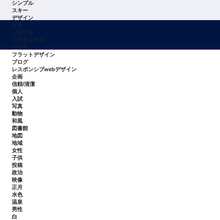
シンプル
スキー
デザイン
ネタ
パステル
パララックス
ピンク
フラットデザイン
ブログ
レスポンシブwebデザイン
企画
信頼/清潔
個人
入試
写真
動物
和風
図書館
地図
地域
女性
子供
投稿
政治
映像
正月
水色
温泉
男性
白