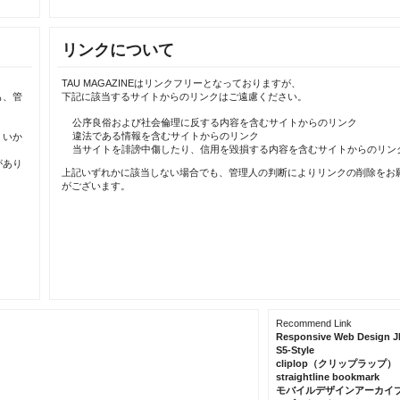
リンクについて
TAU MAGAZINEはリンクフリーとなっておりますが、
も、管
下記に該当するサイトからのリンクはご遠慮ください。
公序良俗および社会倫理に反する内容を含むサイトからのリンク
違法である情報を含むサイトからのリンク
、いか
当サイトを誹謗中傷したり、信用を毀損する内容を含むサイトからのリン
があり
上記いずれかに該当しない場合でも、管理人の判断によりリンクの削除をお
がございます。
Recommend Link
Responsive Web Design J
S5-Style
cliplop（クリップラップ）
straightline bookmark
モバイルデザインアーカイ