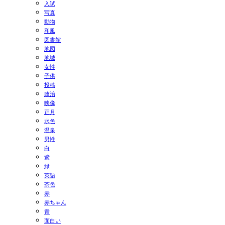
入試
写真
動物
和風
図書館
地図
地域
女性
子供
投稿
政治
映像
正月
水色
温泉
男性
白
紫
緑
英語
茶色
赤
赤ちゃん
青
面白い