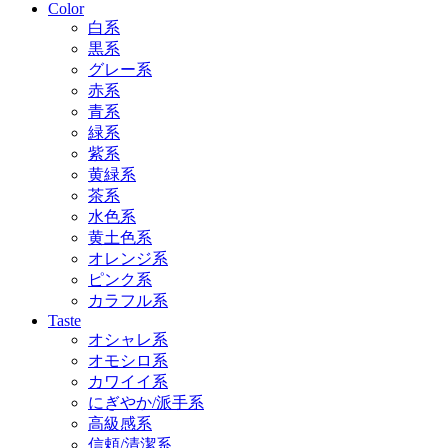
Color
白系
黒系
グレー系
赤系
青系
緑系
紫系
黄緑系
茶系
水色系
黄土色系
オレンジ系
ピンク系
カラフル系
Taste
オシャレ系
オモシロ系
カワイイ系
にぎやか/派手系
高級感系
信頼/清潔系