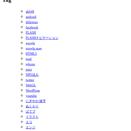
akb48
android
delicious
facebook
FLASH
FLASHナビゲーション
google
google map
HTML5
ipad
iphone
mixi
NPO法人
twitter
WebGL
WordPress
youtube
にぎやか/派手
ぬくもり
はてブ
イラスト
エコ
エンジ