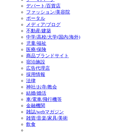
デパート/百貨店
ファッション/美容院
ポータル
メディア/ブログ
不動産/建築
中学/高校/大学(国内/海外)
児童/福祉
医療/保険
商品ブランドサイト
宿泊施設
広告代理店
採用情報
法律
神社/お寺/教会
結婚/婚活
車/電車/飛行機等
金融機関
雑誌/webマガジン
雑貨/音楽/家具/美術
飲食