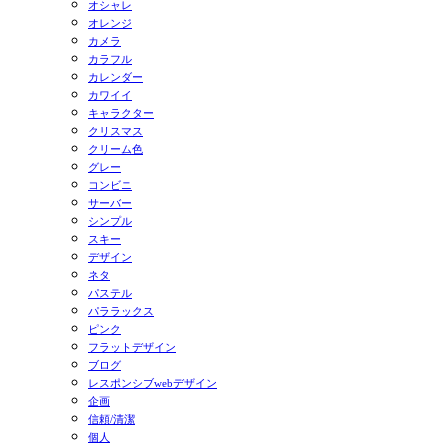
オシャレ
オレンジ
カメラ
カラフル
カレンダー
カワイイ
キャラクター
クリスマス
クリーム色
グレー
コンビニ
サーバー
シンプル
スキー
デザイン
ネタ
パステル
パララックス
ピンク
フラットデザイン
ブログ
レスポンシブwebデザイン
企画
信頼/清潔
個人