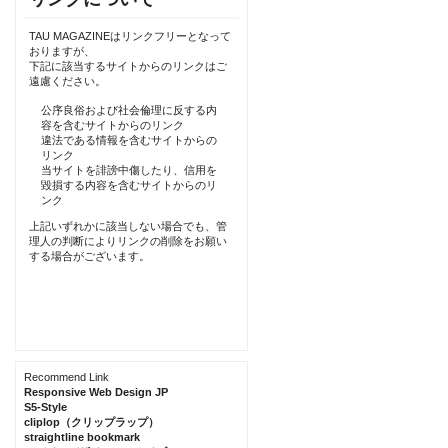
TAU MAGAZINEはリンクフリーとなって
おりますが、
下記に該当するサイトからのリンクはご
遠慮ください。
公序良俗および社会倫理に反する内
容を含むサイトからのリンク
違法である情報を含むサイトからの
リンク
当サイトを誹謗中傷したり、信用を
毀損する内容を含むサイトからのリ
ンク
上記いずれかに該当しない場合でも、管
理人の判断によりリンクの削除をお願い
する場合がございます。
Recommend Link
Responsive Web Design JP
S5-Style
cliplop（クリップラップ）
straightline bookmark