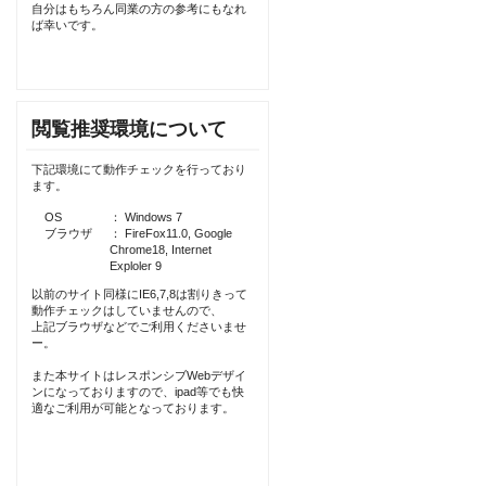
自分はもちろん同業の方の参考にもなれ
ば幸いです。
閲覧推奨環境について
下記環境にて動作チェックを行っており
ます。
OS
： Windows 7
ブラウザ
： FireFox11.0, Google
Chrome18, Internet
Exploler 9
以前のサイト同様にIE6,7,8は割りきって
動作チェックはしていませんので、
上記ブラウザなどでご利用くださいませ
ー。
また本サイトはレスポンシブWebデザイ
ンになっておりますので、ipad等でも快
適なご利用が可能となっております。