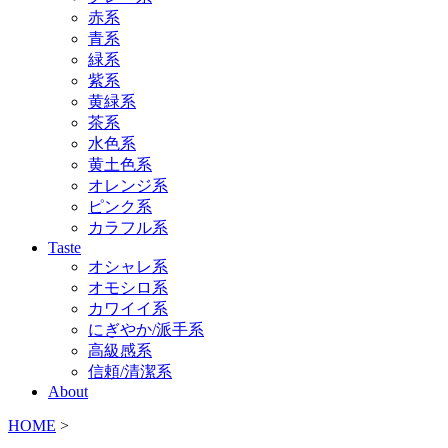
赤系
青系
緑系
紫系
黄緑系
茶系
水色系
黄土色系
オレンジ系
ピンク系
カラフル系
Taste
オシャレ系
オモシロ系
カワイイ系
にぎやか/派手系
高級感系
信頼/清潔系
About
HOME
>