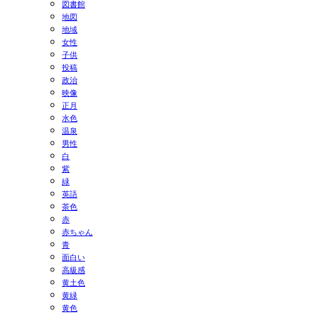
図書館
地図
地域
女性
子供
投稿
政治
映像
正月
水色
温泉
男性
白
紫
緑
英語
茶色
赤
赤ちゃん
青
面白い
高級感
黄土色
黄緑
黄色