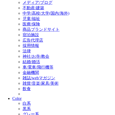
メディア/ブログ
不動産/建築
中学/高校/大学(国内/海外)
児童/福祉
医療/保険
商品ブランドサイト
宿泊施設
広告代理店
採用情報
法律
神社/お寺/教会
結婚/婚活
車/電車/飛行機等
金融機関
雑誌/webマガジン
雑貨/音楽/家具/美術
飲食
Color
白系
黒系
グレー系