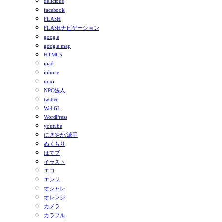
delicious
facebook
FLASH
FLASHナビゲーション
google
google map
HTML5
ipad
iphone
mixi
NPO法人
twitter
WebGL
WordPress
youtube
にぎやか/派手
ぬくもり
はてブ
イラスト
エコ
エンジ
オシャレ
オレンジ
カメラ
カラフル