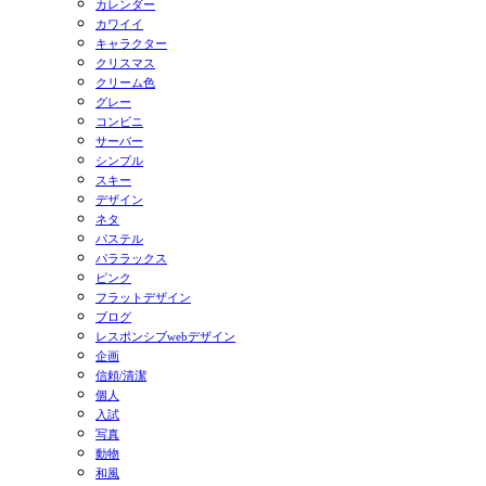
カレンダー
カワイイ
キャラクター
クリスマス
クリーム色
グレー
コンビニ
サーバー
シンプル
スキー
デザイン
ネタ
パステル
パララックス
ピンク
フラットデザイン
ブログ
レスポンシブwebデザイン
企画
信頼/清潔
個人
入試
写真
動物
和風