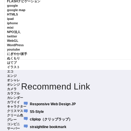
FLASHナビゲーション
google
google map
HTML5
ipad
iphone
mixi
NPO法人
twitter
WebGL
WordPress
youtube
にぎやか/派手
ぬくもり
はてブ
イラスト
エコ
エンジ
オシャレ
Recommend Link
オレンジ
カメラ
カラフル
カレンダー
カワイイ
Responsive Web Design JP
キャラクター
クリスマス
S5-Style
クリーム色
cliplop（クリップラップ）
グレー
コンビニ
straightline bookmark
サーバー