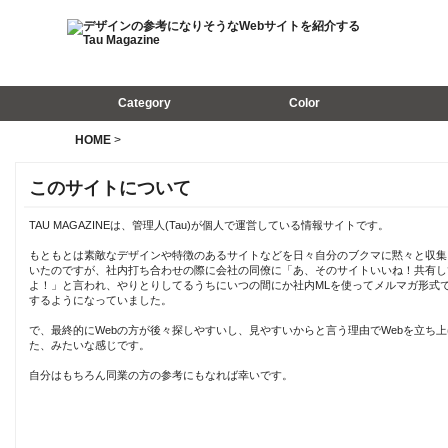
Category
Color
HOME
>
このサイトについて
TAU MAGAZINEは、管理人(Tau)が個人で運営している情報サイトです。
もともとは素敵なデザインや特徴のあるサイトなどを日々自分のブクマに黙々と収集
いたのですが、社内打ち合わせの際に会社の同僚に「あ、そのサイトいいね！共有し
よ！」と言われ、やりとりしてるうちにいつの間にか社内MLを使ってメルマガ形式
するようになっていました。
で、最終的にWebの方が後々探しやすいし、見やすいからと言う理由でWebを立ち上
た、みたいな感じです。
自分はもちろん同業の方の参考にもなれば幸いです。