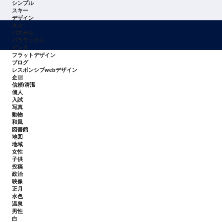
シンプル
スキー
デザイン
ネタ
パステル
パララックス
ピンク
フラットデザイン
ブログ
レスポンシブwebデザイン
企画
信頼/清潔
個人
入試
写真
動物
和風
図書館
地図
地域
女性
子供
投稿
政治
映像
正月
水色
温泉
男性
白