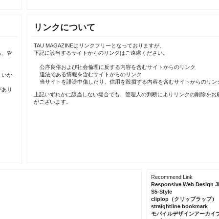
リンクについて
TAU MAGAZINEはリンクフリーとなっておりますが、
も、管
下記に該当するサイトからのリンクはご遠慮ください。
公序良俗および社会倫理に反する内容を含むサイトからのリンク
違法である情報を含むサイトからのリンク
、いか
当サイトを誹謗中傷したり、信用を毀損する内容を含むサイトからのリン
があり
上記いずれかに該当しない場合でも、管理人の判断によりリンクの削除をお
がございます。
Recommend Link
Responsive Web Design J
S5-Style
cliplop（クリップラップ）
straightline bookmark
モバイルデザインアーカイ