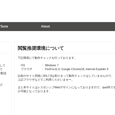
Taste
About
閲覧推奨環境について
下記環境にて動作チェックを行っております。
OS
： Windows 7
して
ブラウザ
： FireFox11.0, Google Chrome18, Internet Exploler 9
て
で配信
以前のサイト同様にIE6,7,8は割りきって動作チェックはしていませんので、
上記ブラウザなどでご利用くださいませー。
げ
また本サイトはレスポンシブWebデザインになっておりますので、ipad等で
が可能となっております。