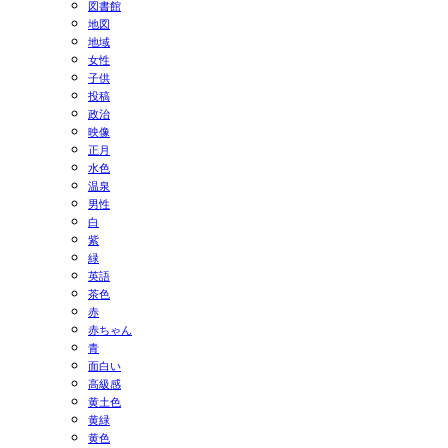
図書館
地図
地域
女性
子供
投稿
政治
映像
正月
水色
温泉
男性
白
紫
緑
英語
茶色
赤
赤ちゃん
青
面白い
高級感
黄土色
黄緑
黄色