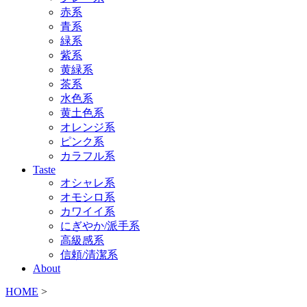
赤系
青系
緑系
紫系
黄緑系
茶系
水色系
黄土色系
オレンジ系
ピンク系
カラフル系
Taste
オシャレ系
オモシロ系
カワイイ系
にぎやか/派手系
高級感系
信頼/清潔系
About
HOME
>