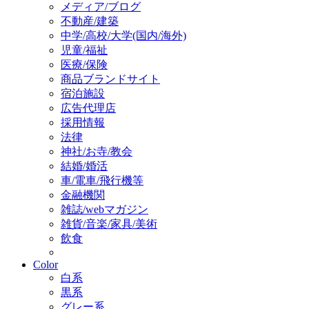
メディア/ブログ
不動産/建築
中学/高校/大学(国内/海外)
児童/福祉
医療/保険
商品ブランドサイト
宿泊施設
広告代理店
採用情報
法律
神社/お寺/教会
結婚/婚活
車/電車/飛行機等
金融機関
雑誌/webマガジン
雑貨/音楽/家具/美術
飲食
Color
白系
黒系
グレー系