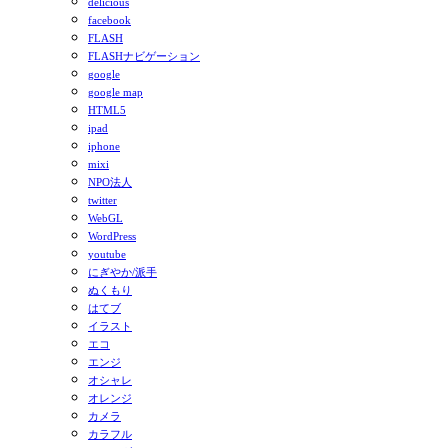
delicious
facebook
FLASH
FLASHナビゲーション
google
google map
HTML5
ipad
iphone
mixi
NPO法人
twitter
WebGL
WordPress
youtube
にぎやか/派手
ぬくもり
はてブ
イラスト
エコ
エンジ
オシャレ
オレンジ
カメラ
カラフル