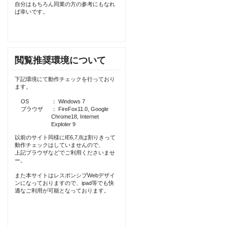
自分はもちろん同業の方の参考にもなれ
ば幸いです。
閲覧推奨環境について
下記環境にて動作チェックを行っており
ます。
OS
： Windows 7
ブラウザ
： FireFox11.0, Google
Chrome18, Internet
Exploler 9
以前のサイト同様にIE6,7,8は割りきって
動作チェックはしていませんので、
上記ブラウザなどでご利用くださいませ
ー。
また本サイトはレスポンシブWebデザイ
ンになっておりますので、ipad等でも快
適なご利用が可能となっております。