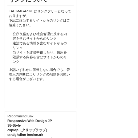
TAU MAGAZINEはリンクフリーとなって
おりますが、
下記に該当するサイトからのリンクはご
遠慮ください。
公序良俗および社会倫理に反する内
容を含むサイトからのリンク
違法である情報を含むサイトからの
リンク
当サイトを誹謗中傷したり、信用を
毀損する内容を含むサイトからのリ
ンク
上記いずれかに該当しない場合でも、管
理人の判断によりリンクの削除をお願い
する場合がございます。
Recommend Link
Responsive Web Design JP
S5-Style
cliplop（クリップラップ）
straightline bookmark