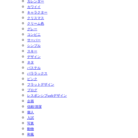
カレンダー
カワイイ
キャラクター
クリスマス
クリーム色
グレー
コンビニ
サーバー
シンプル
スキー
デザイン
ネタ
パステル
パララックス
ピンク
フラットデザイン
ブログ
レスポンシブwebデザイン
企画
信頼/清潔
個人
入試
写真
動物
和風