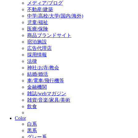
メディア/ブログ
不動産/建築
中学/高校/大学(国内/海外)
児童/福祉
医療/保険
商品ブランドサイト
宿泊施設
広告代理店
採用情報
法律
神社/お寺/教会
結婚/婚活
車/電車/飛行機等
金融機関
雑誌/webマガジン
雑貨/音楽/家具/美術
飲食
Color
白系
黒系
グレー系