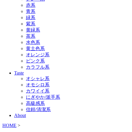
赤系
青系
緑系
紫系
黄緑系
茶系
水色系
黄土色系
オレンジ系
ピンク系
カラフル系
Taste
オシャレ系
オモシロ系
カワイイ系
にぎやか/派手系
高級感系
信頼/清潔系
About
HOME
>