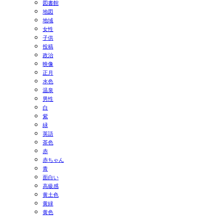
図書館
地図
地域
女性
子供
投稿
政治
映像
正月
水色
温泉
男性
白
紫
緑
英語
茶色
赤
赤ちゃん
青
面白い
高級感
黄土色
黄緑
黄色