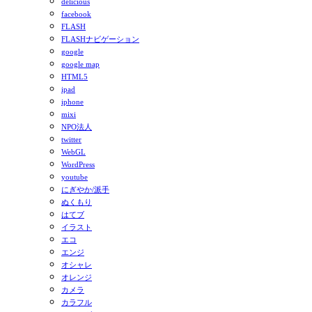
delicious
facebook
FLASH
FLASHナビゲーション
google
google map
HTML5
ipad
iphone
mixi
NPO法人
twitter
WebGL
WordPress
youtube
にぎやか/派手
ぬくもり
はてブ
イラスト
エコ
エンジ
オシャレ
オレンジ
カメラ
カラフル