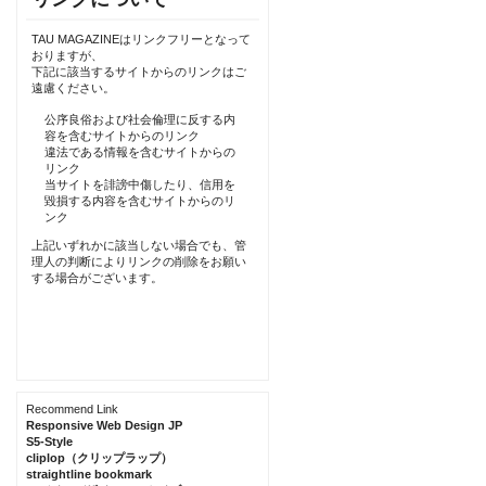
TAU MAGAZINEはリンクフリーとなって
おりますが、
下記に該当するサイトからのリンクはご
遠慮ください。
公序良俗および社会倫理に反する内
容を含むサイトからのリンク
違法である情報を含むサイトからの
リンク
当サイトを誹謗中傷したり、信用を
毀損する内容を含むサイトからのリ
ンク
上記いずれかに該当しない場合でも、管
理人の判断によりリンクの削除をお願い
する場合がございます。
Recommend Link
Responsive Web Design JP
S5-Style
cliplop（クリップラップ）
straightline bookmark