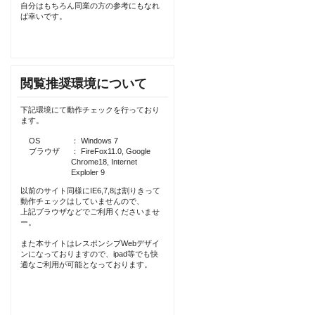
自分はもちろん同業の方の参考にもなれ
ば幸いです。
閲覧推奨環境について
下記環境にて動作チェックを行っており
ます。
OS
： Windows 7
ブラウザ
： FireFox11.0, Google
Chrome18, Internet
Exploler 9
以前のサイト同様にIE6,7,8は割りきって
動作チェックはしていませんので、
上記ブラウザなどでご利用くださいませ
ー。
また本サイトはレスポンシブWebデザイ
ンになっておりますので、ipad等でも快
適なご利用が可能となっております。