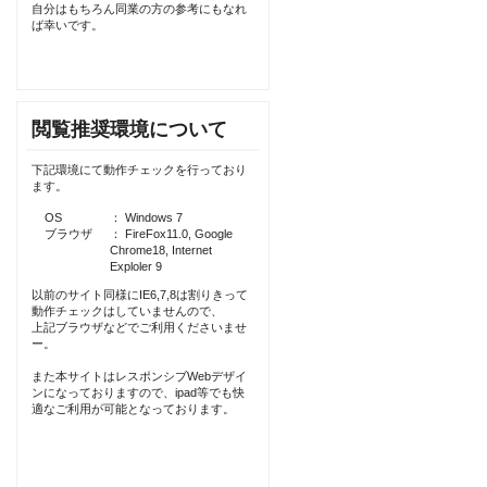
自分はもちろん同業の方の参考にもなれ
ば幸いです。
閲覧推奨環境について
下記環境にて動作チェックを行っており
ます。
OS
： Windows 7
ブラウザ
： FireFox11.0, Google
Chrome18, Internet
Exploler 9
以前のサイト同様にIE6,7,8は割りきって
動作チェックはしていませんので、
上記ブラウザなどでご利用くださいませ
ー。
また本サイトはレスポンシブWebデザイ
ンになっておりますので、ipad等でも快
適なご利用が可能となっております。