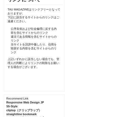
TAU MAGAZINEはリンクフリーとなって
おりますが、
下記に該当するサイトからのリンクはご
遠慮ください。
公序良俗および社会倫理に反する内
容を含むサイトからのリンク
違法である情報を含むサイトからの
リンク
当サイトを誹謗中傷したり、信用を
毀損する内容を含むサイトからのリ
ンク
上記いずれかに該当しない場合でも、管
理人の判断によりリンクの削除をお願い
する場合がございます。
Recommend Link
Responsive Web Design JP
S5-Style
cliplop（クリップラップ）
straightline bookmark