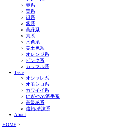
赤系
青系
緑系
紫系
黄緑系
茶系
水色系
黄土色系
オレンジ系
ピンク系
カラフル系
Taste
オシャレ系
オモシロ系
カワイイ系
にぎやか/派手系
高級感系
信頼/清潔系
About
HOME
>