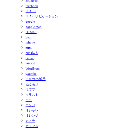
delicious
facebook
FLASH
FLASHナビゲーション
google
google map
HTML5
ipad
iphone
mixi
NPO法人
twitter
WebGL
WordPress
youtube
にぎやか/派手
ぬくもり
はてブ
イラスト
エコ
エンジ
オシャレ
オレンジ
カメラ
カラフル