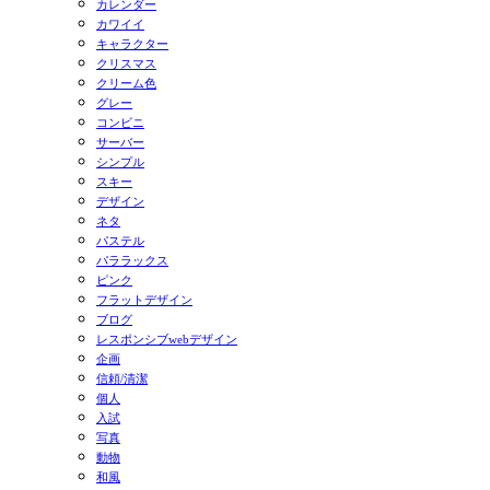
カレンダー
カワイイ
キャラクター
クリスマス
クリーム色
グレー
コンビニ
サーバー
シンプル
スキー
デザイン
ネタ
パステル
パララックス
ピンク
フラットデザイン
ブログ
レスポンシブwebデザイン
企画
信頼/清潔
個人
入試
写真
動物
和風