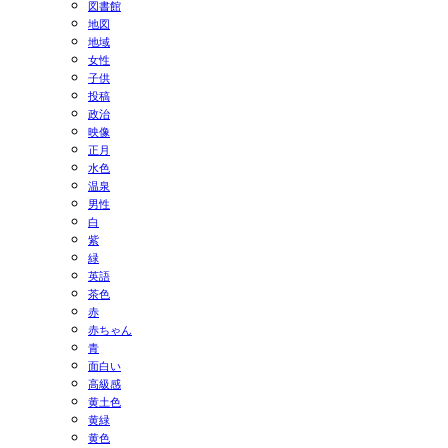
図書館
地図
地域
女性
子供
投稿
政治
映像
正月
水色
温泉
男性
白
紫
緑
英語
茶色
赤
赤ちゃん
青
面白い
高級感
黄土色
黄緑
黄色