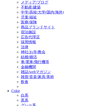
メディア/ブログ
不動産/建築
中学/高校/大学(国内/海外)
児童/福祉
医療/保険
商品ブランドサイト
宿泊施設
広告代理店
採用情報
法律
神社/お寺/教会
結婚/婚活
車/電車/飛行機等
金融機関
雑誌/webマガジン
雑貨/音楽/家具/美術
飲食
Color
白系
黒系
グレー系