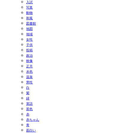
入試
写真
動物
和風
図書館
地図
地域
女性
子供
投稿
政治
映像
正月
水色
温泉
男性
白
紫
緑
英語
茶色
赤
赤ちゃん
青
面白い