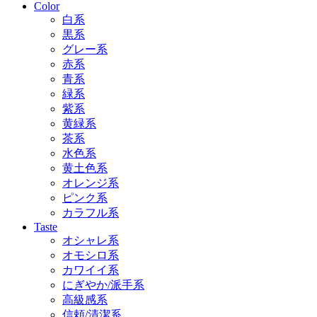
Color
白系
黒系
グレー系
赤系
青系
緑系
紫系
黄緑系
茶系
水色系
黄土色系
オレンジ系
ピンク系
カラフル系
Taste
オシャレ系
オモシロ系
カワイイ系
にぎやか/派手系
高級感系
信頼/清潔系