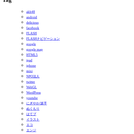
akb48
android
delicious
facebook
FLASH
FLASHナビゲーション
google
google map
HTML5
ipad
iphone
mixi
NPO法人
twitter
WebGL
WordPress
youtube
にぎやか/派手
ぬくもり
はてブ
イラスト
エコ
エンジ