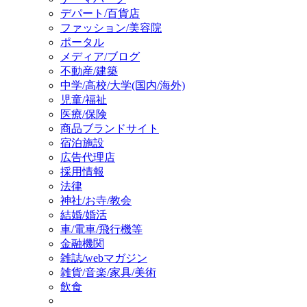
デパート/百貨店
ファッション/美容院
ポータル
メディア/ブログ
不動産/建築
中学/高校/大学(国内/海外)
児童/福祉
医療/保険
商品ブランドサイト
宿泊施設
広告代理店
採用情報
法律
神社/お寺/教会
結婚/婚活
車/電車/飛行機等
金融機関
雑誌/webマガジン
雑貨/音楽/家具/美術
飲食