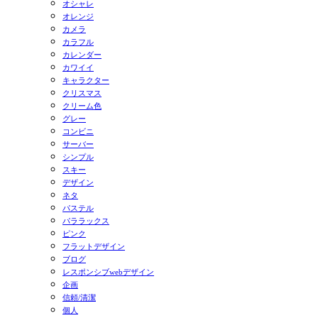
オシャレ
オレンジ
カメラ
カラフル
カレンダー
カワイイ
キャラクター
クリスマス
クリーム色
グレー
コンビニ
サーバー
シンプル
スキー
デザイン
ネタ
パステル
パララックス
ピンク
フラットデザイン
ブログ
レスポンシブwebデザイン
企画
信頼/清潔
個人