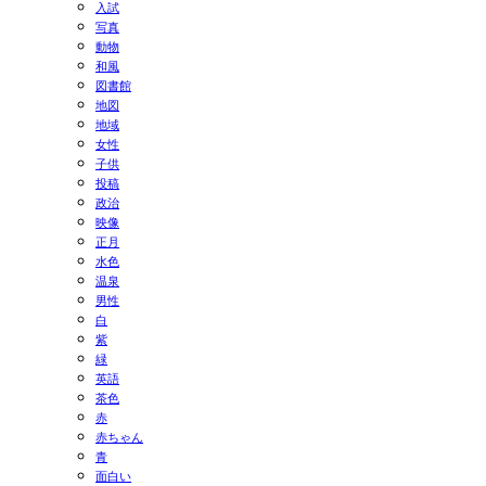
入試
写真
動物
和風
図書館
地図
地域
女性
子供
投稿
政治
映像
正月
水色
温泉
男性
白
紫
緑
英語
茶色
赤
赤ちゃん
青
面白い