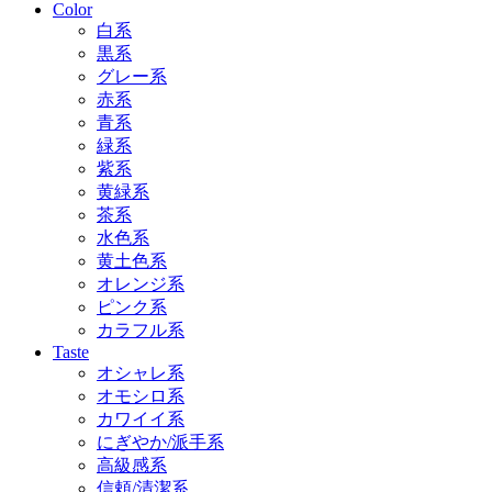
Color
白系
黒系
グレー系
赤系
青系
緑系
紫系
黄緑系
茶系
水色系
黄土色系
オレンジ系
ピンク系
カラフル系
Taste
オシャレ系
オモシロ系
カワイイ系
にぎやか/派手系
高級感系
信頼/清潔系