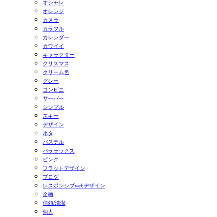
オシャレ
オレンジ
カメラ
カラフル
カレンダー
カワイイ
キャラクター
クリスマス
クリーム色
グレー
コンビニ
サーバー
シンプル
スキー
デザイン
ネタ
パステル
パララックス
ピンク
フラットデザイン
ブログ
レスポンシブwebデザイン
企画
信頼/清潔
個人