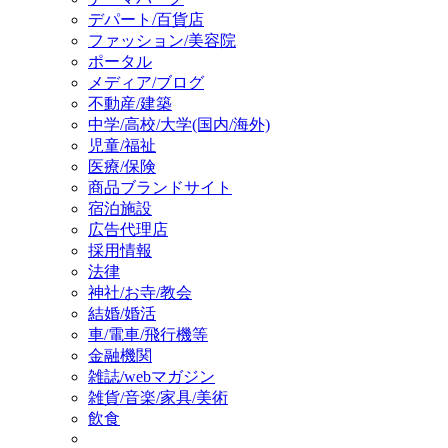
デパート/百貨店
ファッション/美容院
ポータル
メディア/ブログ
不動産/建築
中学/高校/大学(国内/海外)
児童/福祉
医療/保険
商品ブランドサイト
宿泊施設
広告代理店
採用情報
法律
神社/お寺/教会
結婚/婚活
車/電車/飛行機等
金融機関
雑誌/webマガジン
雑貨/音楽/家具/美術
飲食