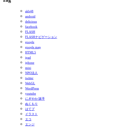
akb48
android
delicious
facebook
FLASH
FLASHナビゲーション
google
google map
HTML5
ipad
iphone
mixi
NPO法人
twitter
WebGL
WordPress
youtube
にぎやか/派手
ぬくもり
はてブ
イラスト
エコ
エンジ