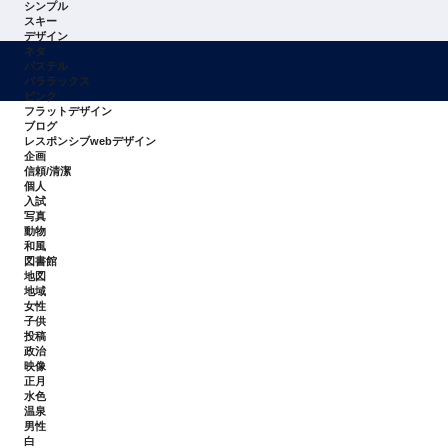
シンプル
スキー
デザイン
ネタ
パステル
パララックス
ピンク
フラットデザイン
ブログ
レスポンシブwebデザイン
企画
信頼/清潔
個人
入試
写真
動物
和風
図書館
地図
地域
女性
子供
投稿
政治
映像
正月
水色
温泉
男性
白