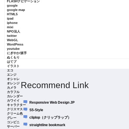
FLASHナビゲーション
google
google map
HTML5
ipad
iphone
mixi
NPO法人
twitter
WebGL
WordPress
youtube
にぎやか/派手
ぬくもり
はてブ
イラスト
エコ
エンジ
オシャレ
Recommend Link
オレンジ
カメラ
カラフル
カレンダー
カワイイ
Responsive Web Design JP
キャラクター
クリスマス
S5-Style
クリーム色
cliplop（クリップラップ）
グレー
コンビニ
straightline bookmark
サーバー