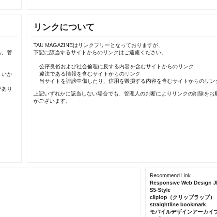
リンクについて
TAU MAGAZINEはリンクフリーとなっておりますが、
も、管
下記に該当するサイトからのリンクはご遠慮ください。
公序良俗および社会倫理に反する内容を含むサイトからのリンク
違法である情報を含むサイトからのリンク
、いか
当サイトを誹謗中傷したり、信用を毀損する内容を含むサイトからのリン
があり
上記いずれかに該当しない場合でも、管理人の判断によりリンクの削除をお
がございます。
Recommend Link
Responsive Web Design J
S5-Style
cliplop（クリップラップ）
straightline bookmark
モバイルデザインアーカイ