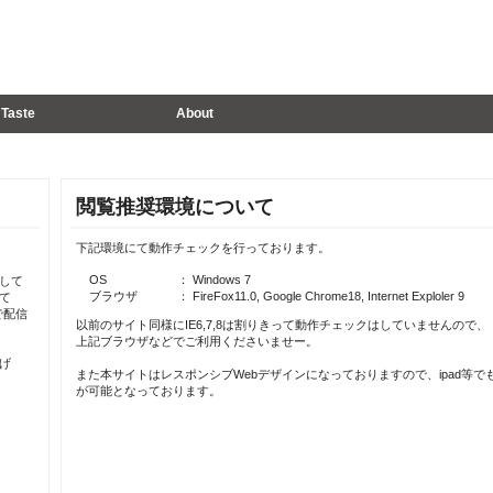
Taste
About
閲覧推奨環境について
下記環境にて動作チェックを行っております。
OS
： Windows 7
して
ブラウザ
： FireFox11.0, Google Chrome18, Internet Exploler 9
て
で配信
以前のサイト同様にIE6,7,8は割りきって動作チェックはしていませんので、
上記ブラウザなどでご利用くださいませー。
げ
また本サイトはレスポンシブWebデザインになっておりますので、ipad等で
が可能となっております。