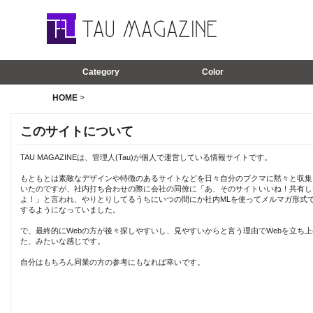
Category
Color
HOME
>
このサイトについて
TAU MAGAZINEは、管理人(Tau)が個人で運営している情報サイトです。
もともとは素敵なデザインや特徴のあるサイトなどを日々自分のブクマに黙々と収集
いたのですが、社内打ち合わせの際に会社の同僚に「あ、そのサイトいいね！共有し
よ！」と言われ、やりとりしてるうちにいつの間にか社内MLを使ってメルマガ形式
するようになっていました。
で、最終的にWebの方が後々探しやすいし、見やすいからと言う理由でWebを立ち上
た、みたいな感じです。
自分はもちろん同業の方の参考にもなれば幸いです。