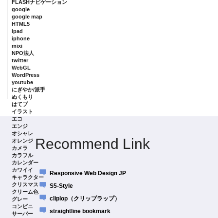
FLASHナビゲーション
google
google map
HTML5
ipad
iphone
mixi
NPO法人
twitter
WebGL
WordPress
youtube
にぎやか/派手
ぬくもり
はてブ
イラスト
エコ
エンジ
オシャレ
Recommend Link
オレンジ
カメラ
カラフル
カレンダー
カワイイ
Responsive Web Design JP
キャラクター
クリスマス
S5-Style
クリーム色
cliplop（クリップラップ）
グレー
コンビニ
straightline bookmark
サーバー