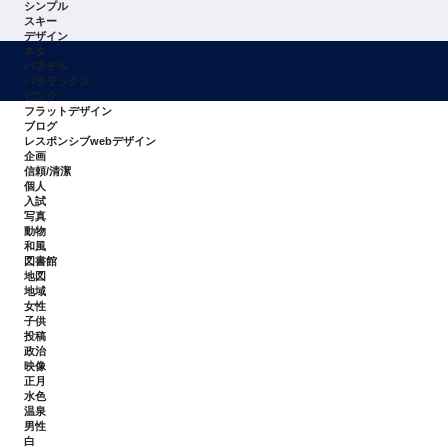
シンプル
スキー
デザイン
ネタ
パステル
パララックス
ピンク
フラットデザイン
ブログ
レスポンシブwebデザイン
企画
信頼/清潔
個人
入試
写真
動物
和風
図書館
地図
地域
女性
子供
投稿
政治
映像
正月
水色
温泉
男性
白