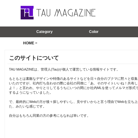
Category
Color
HOME
>
このサイトについて
TAU MAGAZINEは、管理人(Tau)が個人で運営している情報サイトです。
もともとは素敵なデザインや特徴のあるサイトなどを日々自分のブクマに黙々と収集
いたのですが、社内打ち合わせの際に会社の同僚に「あ、そのサイトいいね！共有し
よ！」と言われ、やりとりしてるうちにいつの間にか社内MLを使ってメルマガ形式
するようになっていました。
で、最終的にWebの方が後々探しやすいし、見やすいからと言う理由でWebを立ち上
た、みたいな感じです。
自分はもちろん同業の方の参考にもなれば幸いです。