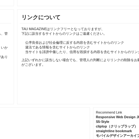
リンクについて
TAU MAGAZINEはリンクフリーとなっておりますが、
も、管
下記に該当するサイトからのリンクはご遠慮ください。
公序良俗および社会倫理に反する内容を含むサイトからのリンク
違法である情報を含むサイトからのリンク
、いか
当サイトを誹謗中傷したり、信用を毀損する内容を含むサイトからのリン
があり
上記いずれかに該当しない場合でも、管理人の判断によりリンクの削除をお
がございます。
Recommend Link
Responsive Web Design J
S5-Style
cliplop（クリップラップ）
straightline bookmark
モバイルデザインアーカイ