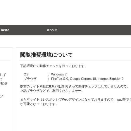
Taste
About
閲覧推奨環境について
下記環境にて動作チェックを行っております。
OS
： Windows 7
して
ブラウザ
： FireFox11.0, Google Chrome18, Internet Exploler 9
て
で配信
以前のサイト同様にIE6,7,8は割りきって動作チェックはしていませんので、
上記ブラウザなどでご利用くださいませー。
げ
また本サイトはレスポンシブWebデザインになっておりますので、ipad等で
が可能となっております。