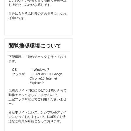
し、見やすいからと言う理由でWebを立
ち上げた、みたいな感じです。
自分はもちろん同業の方の参考にもなれ
ば幸いです。
閲覧推奨環境について
下記環境にて動作チェックを行っており
ます。
OS
： Windows 7
ブラウザ
： FireFox11.0, Google
Chrome18, Internet
Exploler 9
以前のサイト同様にIE6,7,8は割りきって
動作チェックはしていませんので、
上記ブラウザなどでご利用くださいませ
ー。
また本サイトはレスポンシブWebデザイ
ンになっておりますので、ipad等でも快
適なご利用が可能となっております。