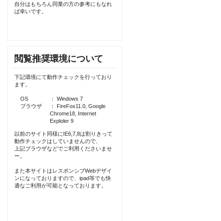
自分はもちろん同業の方の参考にもなれ
ば幸いです。
閲覧推奨環境について
下記環境にて動作チェックを行っており
ます。
OS
： Windows 7
ブラウザ
： FireFox11.0, Google
Chrome18, Internet
Exploler 9
以前のサイト同様にIE6,7,8は割りきって
動作チェックはしていませんので、
上記ブラウザなどでご利用くださいませ
ー。
また本サイトはレスポンシブWebデザイ
ンになっておりますので、ipad等でも快
適なご利用が可能となっております。