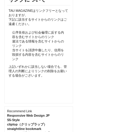
TAU MAGAZINEはリンクフリーとなって
おりますが、
下記に該当するサイトからのリンクはご
遠慮ください。
公序良俗および社会倫理に反する内
容を含むサイトからのリンク
違法である情報を含むサイトからの
リンク
当サイトを誹謗中傷したり、信用を
毀損する内容を含むサイトからのリ
ンク
上記いずれかに該当しない場合でも、管
理人の判断によりリンクの削除をお願い
する場合がございます。
Recommend Link
Responsive Web Design JP
S5-Style
cliplop（クリップラップ）
straightline bookmark