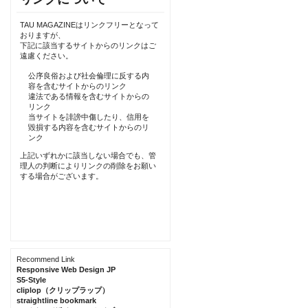
TAU MAGAZINEはリンクフリーとなって
おりますが、
下記に該当するサイトからのリンクはご
遠慮ください。
公序良俗および社会倫理に反する内
容を含むサイトからのリンク
違法である情報を含むサイトからの
リンク
当サイトを誹謗中傷したり、信用を
毀損する内容を含むサイトからのリ
ンク
上記いずれかに該当しない場合でも、管
理人の判断によりリンクの削除をお願い
する場合がございます。
Recommend Link
Responsive Web Design JP
S5-Style
cliplop（クリップラップ）
straightline bookmark