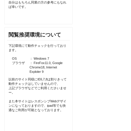
自分はもちろん同業の方の参考にもなれ
ば幸いです。
閲覧推奨環境について
下記環境にて動作チェックを行っており
ます。
OS
： Windows 7
ブラウザ
： FireFox11.0, Google
Chrome18, Internet
Exploler 9
以前のサイト同様にIE6,7,8は割りきって
動作チェックはしていませんので、
上記ブラウザなどでご利用くださいませ
ー。
また本サイトはレスポンシブWebデザイ
ンになっておりますので、ipad等でも快
適なご利用が可能となっております。